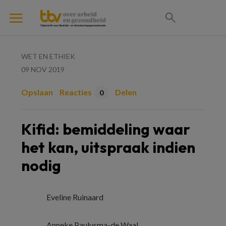
WET EN ETHIEK
09 NOV 2019
Opslaan
Reacties
Delen
0
Kifid: bemiddeling waar
het kan, uitspraak indien
nodig
Eveline Ruinaard
Anneke Paulusma-de Waal