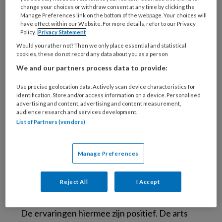
change your choices or withdraw consent at any time by clicking the
klacht in de interne klachtprocedure niet naar
Manage Preferences link on the bottom of the webpage. Your choices will
tevredenheid van de consument opgelost, dan
have effect within our Website. For more details, refer to our Privacy
Policy.
Privacy Statement
kan hij de klacht indienen bij Kifid, als
Would you rather not? Then we only place essential and statistical
alternatief voor de rechter.
cookies, these do not record any data about you as a person
We and our partners process data to provide:
Inzet op bemiddelen
Use precise geolocation data. Actively scan device characteristics for
identification. Store and/or access information on a device. Personalised
advertising and content, advertising and content measurement,
De Geschillencommissie van Kifid zet actief in
audience research and services development.
op bemiddeling. In eerste instantie zijn het de
List of Partners (vendors)
secretarissen van de Geschillencommissie die
deze rol vervullen. Zij zijn juridisch deskundig,
Manage Preferences
zijn bekend met de financiële sector en weten
hoe te bemiddelen. Wanneer nodig wordt een
Reject All
I Accept
bemiddelgesprek gehouden, waarbij in
medische zaken de arts een actieve rol heeft.
De ervaringen hiermee zijn positief. De arts