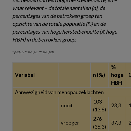
waar relevant – de totale aantallen (n), de
percentages van de betrokken groep ten
opzichte van de totale populatie (%) en de
percentages van hoge herstelbehoefte (% hoge
HBH) in de betrokken groep.
* p<0,05 ** p<0,01 *** p<0,001
%
Variabel
n (%)
hoge
HBH
Aanwezigheid van menopauzeklachten
103
nooit
23,3
(13,6)
276
vroeger
37,3
2
(36,3)