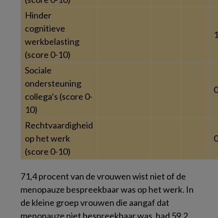
Hinder
cognitieve
1
werkbelasting
(score 0-10)
Sociale
ondersteuning
0
collega’s (score 0-
10)
Rechtvaardigheid
op het werk
0
(score 0-10)
71,4 procent van de vrouwen wist niet of de
menopauze bespreekbaar was op het werk. In
de kleine groep vrouwen die aangaf dat
menopauze niet bespreekbaar was, had 59,2