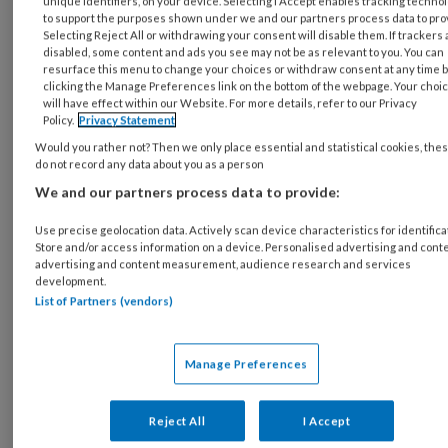
unique identifiers, on your device. Selecting I Accept enables tracking techno
to support the purposes shown under we and our partners process data to pro
werd ook niet specifiek doorgevraagd over
Selecting Reject All or withdrawing your consent will disable them. If trackers 
welke problemen. We bevroegen verder:
disabled, some content and ads you see may not be as relevant to you. You can
resurface this menu to change your choices or withdraw consent at any time 
jobtype, leeftijd, voltijds/deeltijds werk,
clicking the Manage Preferences link on the bottom of the webpage. Your choi
lichamelijke werkbelasting, psychosociale
will have effect within our Website. For more details, refer to our Privacy
Policy.
Privacy Statement
werkomgeving, fysische werkomgeving, werk-
Would you rather not? Then we only place essential and statistical cookies, the
privé-evenwicht en de bespreekbaarheid van
do not record any data about you as a person
menopauze op het werk. Tot slot bevroegen
We and our partners process data to provide:
we de herstelbehoefte: een score van >5/11
Use precise geolocation data. Actively scan device characteristics for identifica
op de herstelbehoefteschaal (elf ja/nee-
Store and/or access information on a device. Personalised advertising and conte
vragen) betekende een hoge herstelbehoefte.
advertising and content measurement, audience research and services
development.
We voerden logistische regressieanalyses uit.
List of Partners (vendors)
Problemen op het werk:
Manage Preferences
53,3 procent
Reject All
I Accept
Significante resultaten staan verzameld in