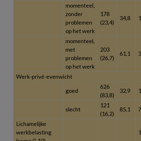
momenteel,
zonder
178
34,8
1
problemen
(23,4)
op het werk
momenteel,
met
203
61,1
3
problemen
(26,7)
op het werk
Werk-privé-evenwicht
626
goed
32,9
(83,8)
121
slecht
85,1
7
(16,2)
Lichamelijke
werkbelasting
1
(score 0-10)