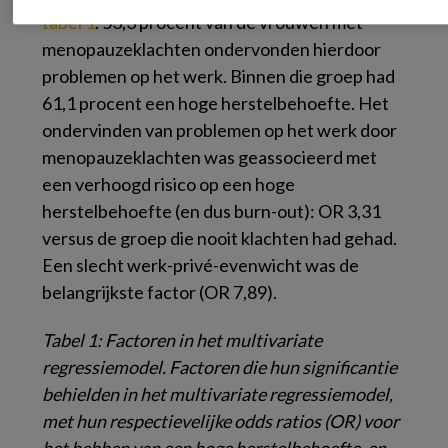
tabel 1
. 53,3 procent van de vrouwen met
menopauzeklachten ondervonden hierdoor
problemen op het werk. Binnen die groep had
61,1 procent een hoge herstelbehoefte. Het
ondervinden van problemen op het werk door
menopauzeklachten was geassocieerd met
een verhoogd risico op een hoge
herstelbehoefte (en dus burn-out): OR 3,31
versus de groep die nooit klachten had gehad.
Een slecht werk-privé-evenwicht was de
belangrijkste factor (OR 7,89).
Tabel 1
: Factoren in het multivariate
regressiemodel. Factoren die hun significantie
behielden in het multivariate regressiemodel,
met hun respectievelijke odds ratios (OR) voor
het hebben van een hoge herstelbehoefte, en –