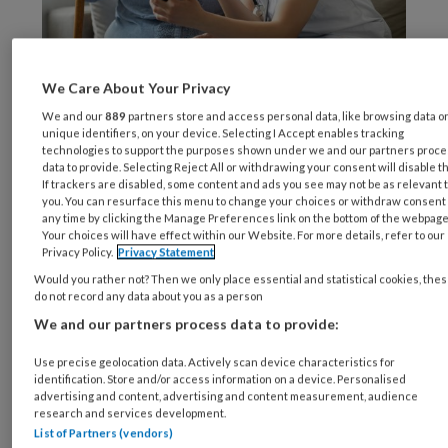
We Care About Your Privacy
© Bymuratdeniz / Getty Images / iStock
We and our
889
partners store and access personal data, like browsing data o
unique identifiers, on your device. Selecting I Accept enables tracking
Interesse in de wisselwerking tussen mogelijke
technologies to support the purposes shown under we and our partners proc
data to provide. Selecting Reject All or withdrawing your consent will disable t
oorzaken van maatschappelijke ongelijkheid
If trackers are disabled, some content and ads you see may not be as relevant 
wordt ‘intersectionaliteit’ of ‘intersectioneel
you. You can resurface this menu to change your choices or withdraw consent 
any time by clicking the Manage Preferences link on the bottom of the webpage
denken’ genoemd.
Your choices will have effect within our Website. For more details, refer to our
Privacy Policy.
Privacy Statement
Een voorbeeld van intersectioneel onderzoek
Would you rather not? Then we only place essential and statistical cookies, the
do not record any data about you as a person
vormt het proefschrift
The caring class
van
We and our partners process data to provide:
Saskia Duijs. Zij onderzocht de gezondheid en
werkbeleving van verpleegkundigen en
Use precise geolocation data. Actively scan device characteristics for
verpleeghulpen in de intramurale, langdurige
identification. Store and/or access information on a device. Personalised
advertising and content, advertising and content measurement, audience
zorg in relatie tot hun positie en verdere
research and services development.
achtergrond. Dit gebeurde via interviews
List of Partners (vendors)