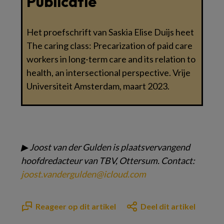
Publicatie
Het proefschrift van Saskia Elise Duijs heet
The caring class: Precarization of paid care
workers in long-term care and its relation to
health, an intersectional perspective. Vrije
Universiteit Amsterdam, maart 2023.
▶
Joost van der Gulden is plaatsvervangend
hoofdredacteur
van TBV, Ottersum. Contact:
joost.vandergulden@icloud.com
Reageer op dit artikel
Deel dit artikel