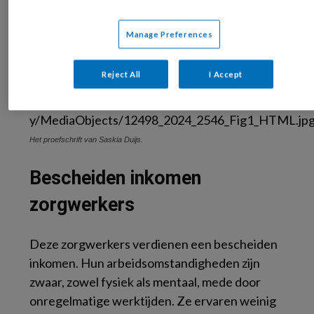
waarin de deelnemers hun verhaal konden
doen.
Manage Preferences
Reject All
I Accept
Het proefschrift van Saskia Duijs.
Bescheiden inkomen
zorgwerkers
Deze zorgwerkers verdienen een bescheiden
inkomen. Hun arbeidsomstandigheden zijn
zwaar, zowel fysiek als mentaal, mede door
onregelmatige werktijden. Ze ervaren weinig