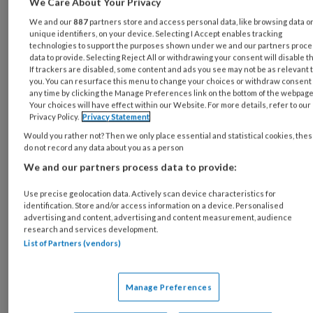
We Care About Your Privacy
raken. Om burn-out te voorkomen en
We and our
887
partners store and access personal data, like browsing data o
bevlogenheid te bevorderen is het belangrijk
unique identifiers, on your device. Selecting I Accept enables tracking
om kwetsbaarheden te beschermen en
technologies to support the purposes shown under we and our partners proc
data to provide. Selecting Reject All or withdrawing your consent will disable t
hulpbronnen te versterken.
If trackers are disabled, some content and ads you see may not be as relevant 
you. You can resurface this menu to change your choices or withdraw consent 
Energiegevers en -
any time by clicking the Manage Preferences link on the bottom of the webpage
Your choices will have effect within our Website. For more details, refer to our
Privacy Policy.
Privacy Statement
vreters
Would you rather not? Then we only place essential and statistical cookies, the
do not record any data about you as a person
Iedereen neemt in zijn of haar werk een aanleg
We and our partners process data to provide:
en intrinsieke motivatie voor specifieke
Use precise geolocation data. Actively scan device characteristics for
activiteiten mee. Wat ons energie geeft en
identification. Store and/or access information on a device. Personalised
advertising and content, advertising and content measurement, audience
kost, is voor elk van ons verschillend en
research and services development.
varieert ook per levensfase. Het kunnen
List of Partners (vendors)
realiseren van waarden in werk geeft energie.
Jongeren willen in werk andere waarden
Manage Preferences
realiseren dan ouderen. Steun, autonomie en