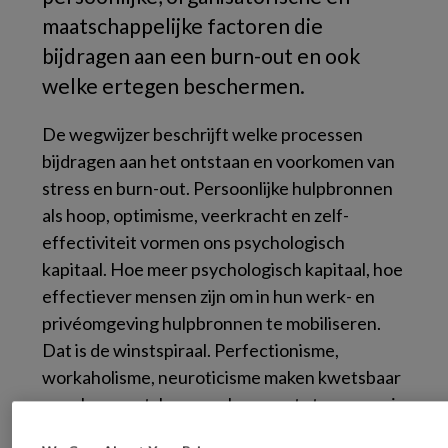
maatschappelijke factoren die
bijdragen aan een burn-out en ook
welke ertegen beschermen.
De wegwijzer beschrijft welke processen
bijdragen aan het ontstaan en voorkomen van
stress en burn-out. Persoonlijke hulpbronnen
als hoop, optimisme, veerkracht en zelf-
effectiviteit vormen ons psychologisch
kapitaal. Hoe meer psychologisch kapitaal, hoe
effectiever mensen zijn om in hun werk- en
privéomgeving hulpbronnen te mobiliseren.
Dat is de winstspiraal. Perfectionisme,
workaholisme, neuroticisme maken kwetsbaar
voor burn-out. In samenhang met stressoren in
het werk kan iemand in een verliesspiraal