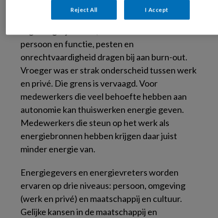
ontwikkelingsmogelijkheden geven energie.
Reject All
I Accept
Hoeveel? Dat is persoonlijk. Werkdruk zonder
regelmogelijkheden, een mismatch tussen
persoon en functie, pesten en
onrechtvaardigheid dragen bij aan burn-out.
Vroeger was er strak onderscheid tussen werk
en privé. Die grens is vervaagd. Voor
medewerkers die veel behoefte hebben aan
autonomie kan thuiswerken energie geven.
Medewerkers die steun op het werk als
energiebronnen hebben krijgen daar juist
minder energie van.
Energiegevers en energievreters worden
ervaren op drie niveaus: persoon, omgeving
(werk en privé) en maatschappij en cultuur.
Gelijke kansen in de maatschappij en