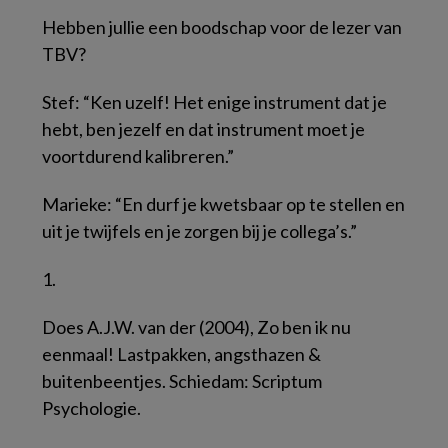
Hebben jullie een boodschap voor de lezer van
TBV?
Stef: “Ken uzelf! Het enige instrument dat je
hebt, ben jezelf en dat instrument moet je
voortdurend kalibreren.”
Marieke: “En durf je kwetsbaar op te stellen en
uit je twijfels en je zorgen bij je collega’s.”
1.
Does A.J.W. van der (2004), Zo ben ik nu
eenmaal! Lastpakken, angsthazen &
buitenbeentjes. Schiedam: Scriptum
Psychologie.