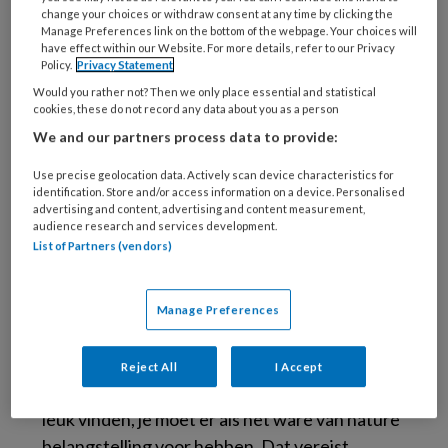
change your choices or withdraw consent at any time by clicking the
hebt ook eigenschappen en vaardigheden
Manage Preferences link on the bottom of the webpage. Your choices will
have effect within our Website. For more details, refer to our Privacy
nodig die je al heel vroeg in je leven moet
Policy.
Privacy Statement
hebben ontwikkeld en die kun je niet leren in
Would you rather not? Then we only place essential and statistical
de collegebanken. Dat betekent dus dat
cookies, these do not record any data about you as a person
sommige mensen gewoon niet geschikt zijn
We and our partners process data to provide:
voor het vak. Je hebt het of je hebt het niet.”
Use precise geolocation data. Actively scan device characteristics for
identification. Store and/or access information on a device. Personalised
Wat is dat dan precies?
advertising and content, advertising and content measurement,
audience research and services development.
List of Partners (vendors)
Stef: “Je moet sociaal geëngageerd zijn,
invoelend vermogen hebben en je kunnen
verplaatsen in de ander. Je moet al vroeg in je
Manage Preferences
leven ervaren hebben dat er heel veel
verschillende soorten mensen zijn, die allemaal
Reject All
I Accept
hun eigen manieren hebben, en dat moet je
leuk vinden, je moet er als het ware van nature
belangstelling voor hebben. Dat vereist,