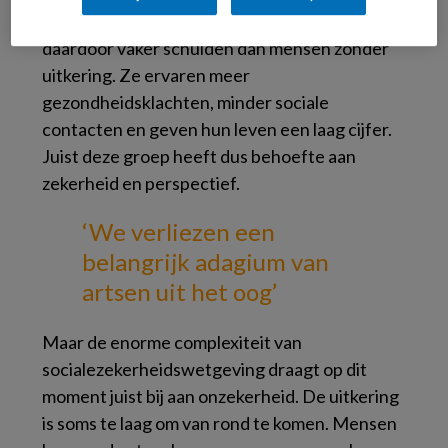
rondkomen van een laag inkomen en hebben
daardoor vaker schulden dan mensen zonder
uitkering. Ze ervaren meer
gezondheidsklachten, minder sociale
contacten en geven hun leven een laag cijfer.
Juist deze groep heeft dus behoefte aan
zekerheid en perspectief.
‘We verliezen een
belangrijk adagium
van
artsen uit het oog’
Maar de enorme complexiteit van
socialezekerheidswetgeving draagt op dit
moment juist bij aan onzekerheid. De uitkering
is soms te laag om van rond te komen. Mensen