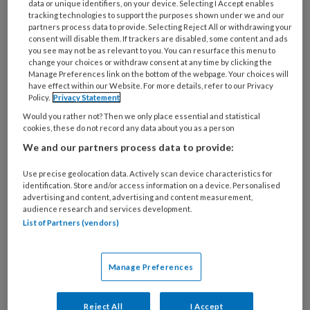
data or unique identifiers, on your device. Selecting I Accept enables
tracking technologies to support the purposes shown under we and our
tezamen het gedrag van mensen.
partners process data to provide. Selecting Reject All or withdrawing your
consent will disable them. If trackers are disabled, some content and ads
you see may not be as relevant to you. You can resurface this menu to
change your choices or withdraw consent at any time by clicking the
Manage Preferences link on the bottom of the webpage. Your choices will
have effect within our Website. For more details, refer to our Privacy
Policy.
Privacy Statement
Would you rather not? Then we only place essential and statistical
cookies, these do not record any data about you as a person
We and our partners process data to provide:
Use precise geolocation data. Actively scan device characteristics for
identification. Store and/or access information on a device. Personalised
© freshidea / stock.adobe.com
advertising and content, advertising and content measurement,
audience research and services development.
Volgens deze brede definitie van de SER is het
List of Partners (vendors)
bestaan voor veel mensen met een ziekte- of
arbeidsongeschiktheidsuitkering onzeker.
Vaak kunnen ze vanwege hun aandoening hun
Manage Preferences
oude werk niet meer doen en lukt het niet om
wat anders te vinden. Ze moeten langdurig
Reject All
I Accept