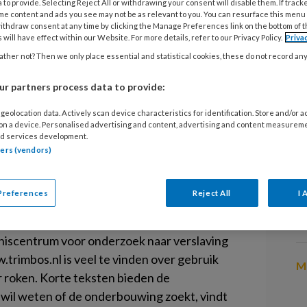
 to provide. Selecting Reject All or withdrawing your consent will disable them. If track
me content and ads you see may not be as relevant to you. You can resurface this menu
ithdraw consent at any time by clicking the Manage Preferences link on the bottom of 
 will have effect within our Website. For more details, refer to our Privacy Policy.
Priva
tact het druggebruik of de
13
ther not? Then we only place essential and statistical cookies, these do not record an
O
een patiënt aan de orde komt, kan
b
e niet onmiddellijk een antwoord op
r partners process data to provide:
ld de gezondheidseffecten van
geolocation data. Actively scan device characteristics for identification. Store and/or 
13
t je een geregelde gebruiker van
 on a device. Personalised advertising and content, advertising and content measurem
d services development.
B
chouwen? Hoeveel Nederlanders
tners (vendors)
n? Wanneer wordt alcoholgebruik
13
Preferences
Reject All
I 
P
w
dit soort vragen is de website van het
enniscentrum voor onderzoek naar verslaving
rimbos.nl is veel te vinden over gebruik
Me
r roken. Korte teksten bieden de
 wil weten of de onderbouwing zoekt, vindt