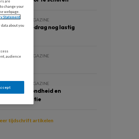
ers are
 to change your
the webpage.
cy Statement
 JULI 2026
MAGAZINE
y data about you
ngewenst gedrag nog lastig
espreekbaar
access
 JULI 2026
MAGAZINE
ent, audience
ewijsvoering
 JULI 2026
MAGAZINE
Accept
ositieve gezondheid en
erkparticipatie
er tijdschrift artikelen