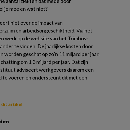
ime aantal ziekten dat mede door
el je mee en wat niet?
ert niet over de impact van
erzuim en arbeidsongeschiktheid. Via het
 en werk op de website van het Trimbos-
 ander te vinden. De jaarlijkse kosten door
 worden geschat op zo’n 11 miljard per jaar.
hatting om 1,3 miljard per jaar. Dat zijn
nstituut adviseert werkgevers daarom een
id te voeren en ondersteunt dit met een
 dit artikel
lden