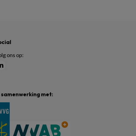
ocial
lg ons op:
n samenwerking met: