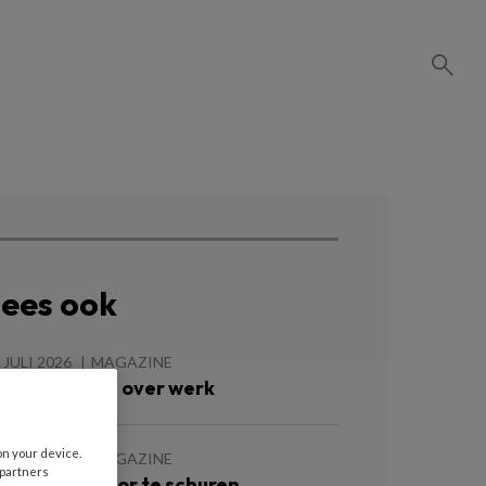
ees ook
 JULI 2026
MAGAZINE
oede vragen over werk
on your device.
 JULI 2026
MAGAZINE
 partners
e groeien door te schuren