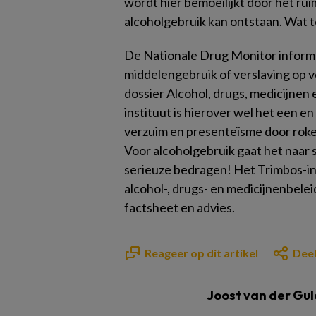
wordt hier bemoeilijkt door het ru
alcoholgebruik kan ontstaan. Wat t
De Nationale Drug Monitor informe
middelengebruik of verslaving op v
dossier Alcohol, drugs, medicijnen
instituut is hierover wel het een en
verzuim en presenteïsme door roken
Voor alcoholgebruik gaat het naar sc
serieuze bedragen! Het Trimbos-i
alcohol-, drugs- en medicijnenbele
factsheet en advies.
Reageer op dit artikel
Deel
Joost van der Gu