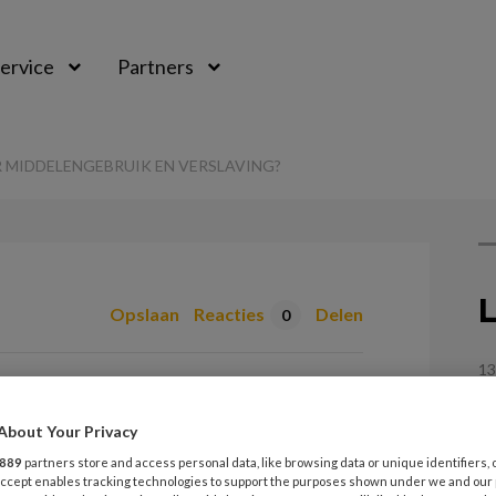
ervice
Partners
 MIDDELENGEBRUIK EN VERSLAVING?
L
Opslaan
Reacties
Delen
0
13
e informatie over
G
k en verslaving?
About Your Privacy
889
partners store and access personal data, like browsing data or unique identifiers, 
13
 Accept enables tracking technologies to support the purposes shown under we and our
W