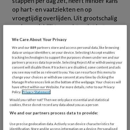
stappen per dag zet, heeft minder kans
op hart- en vaatziekten en op
vroegtijdig overlijden. Uit grootschalig
onderzoek blijkt nu echter dat het
effect al optreedt vanaf ruim 2.300
We Care About Your Privacy
stappen per dag.
We and our
889
partners store and access personal data, like browsing
data or unique identifiers, on your device. Selecting I Accept enables
tracking technologies to support the purposes shown under we and our
partners process data to provide. Selecting Reject All or withdrawing your
consent will disable them. If trackers are disabled, some content and ads
you see may not be as relevant to you. You can resurface this menu to
change your choices or withdraw consent at any time by clicking the
Manage Preferences link on the bottom of the webpage. Your choices will
have effect within our Website. For more details, refer to our Privacy
Policy.
Privacy Statement
Would you rather not? Then we only place essential and statistical
cookies, these do not record any data about you as a person
We and our partners process data to provide:
Use precise geolocation data. Actively scan device characteristics for
identification. Store and/or access information on a device. Personalised
© Seventyfour / stock.adobe.com