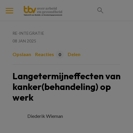
RE-INTEGRATIE
08 JAN 2025
Opslaan
Reacties
Delen
0
Langetermijneffecten van
kanker(behandeling) op
werk
Diederik Wieman