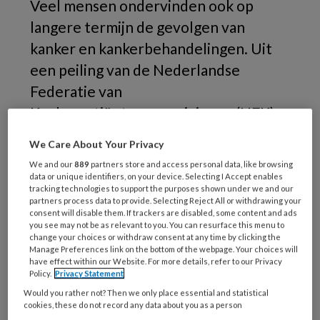
Veel mensen ondervinden ook op
langere termijn de gevolgen van
kanker en kankerbehandelingen. Uit
een peiling van de Nederlandse
Federatie van
Kankerpatiëntenverenigingen (NFK)
blijkt dat 61% van de respondenten
We Care About Your Privacy
hierdoor beperkingen in werk of
We and our
889
partners store and access personal data, like browsing
school ervaart.
data or unique identifiers, on your device. Selecting I Accept enables
tracking technologies to support the purposes shown under we and our
partners process data to provide. Selecting Reject All or withdrawing your
consent will disable them. If trackers are disabled, some content and ads
you see may not be as relevant to you. You can resurface this menu to
change your choices or withdraw consent at any time by clicking the
Manage Preferences link on the bottom of the webpage. Your choices will
have effect within our Website. For more details, refer to our Privacy
Policy.
Privacy Statement
Would you rather not? Then we only place essential and statistical
cookies, these do not record any data about you as a person