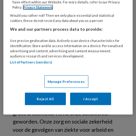
komende jaren blijven we te maken hebben
have effect within our Website. For more details, refer to our Privacy
met een fors achterblijvende instroom. Daar
Policy.
Privacy Statement
komt nu een hoge uitstroom bij door
Would you rather not? Then we only place essential and statistical
cookies, these do not record any data about you as a person
pensionering en andere redenen voor bedrijfs-
We and our partners process data to provide:
en verzekeringsartsen om te stoppen met hun
werk. We stevenen af op een onoverbrugbare
Use precise geolocation data. Actively scan device characteristics for
identification. Store and/or access information on a device. Personalised
kloof. En daar lig ik weleens wakker van. Het
advertising and content, advertising and content measurement,
audience research and services development.
moet anders.
List of Partners (vendors)
De schaarste aan bedrijfs- en
verzekeringsartsen is overigens niet alleen
Manage Preferences
maar slecht geweest. Het heeft bijgedragen
aan het krijgen van een betere beloning en
Reject All
I Accept
arbeidsvoorwaarden. Maar het aanhoudend
grote artsentekort is nu onze achilleshiel
geworden. Onze zorg en sociale zekerheid
voor de gevolgen van ziekte voor arbeid en