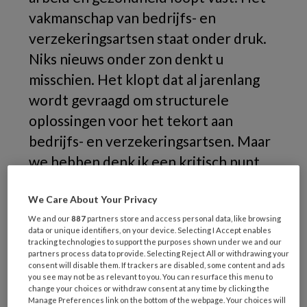
vakmanschap van bedrijfs- en
verzekeringsartsen staat onder druk.
Niks nieuws onder zon denkt u
misschien. Het klopt dat al jarenlang
wordt gevraagd om structurele
oplossingen voor het tekort aan
bedrijfs- en verzekeringsartsen. Maar
we hebben denk ik een kritisch punt
bereikt. De noodklok is luid afgegaan.
We Care About Your Privacy
Het capaciteitsorgaan becijferde dat het
We and our
887
partners store and access personal data, like browsing
data or unique identifiers, on your device. Selecting I Accept enables
behalen van de opleidingsopgave voor 2024-
tracking technologies to support the purposes shown under we and our
2027 niet realistisch is. Zowel het aantal aios
partners process data to provide. Selecting Reject All or withdrawing your
consent will disable them. If trackers are disabled, some content and ads
bedrijfs- als verzekeringsgeneeskunde is de
you see may not be as relevant to you. You can resurface this menu to
afgelopen jaren toegenomen. Maar ook de
change your choices or withdraw consent at any time by clicking the
Manage Preferences link on the bottom of the webpage. Your choices will