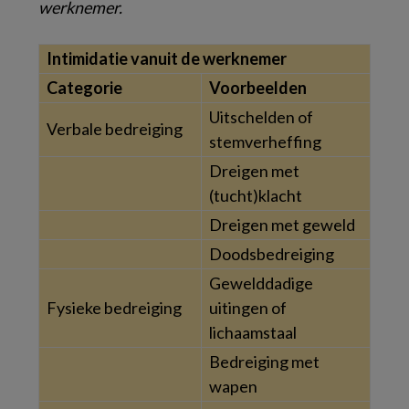
werknemer.
Intimidatie vanuit de werknemer
Categorie
Voorbeelden
Uitschelden of
Verbale bedreiging
stemverheffing
Dreigen met
(tucht)klacht
Dreigen met geweld
Doodsbedreiging
Gewelddadige
Fysieke bedreiging
uitingen of
lichaamstaal
Bedreiging met
wapen