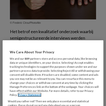
© Frederic Cirou/PhotoAlto
Het betrof een kwalitatief onderzoek waarbij
semigestructureerde interviews werden
afgenomen met bedrijfsartsen (n=3) en artsen
in opleiding tot bedrijfsarts (aios), (n=4), die
We Care About Your Privacy
ervaring hadden met intimidatie door een
We and our
889
partners store and access personal data, like browsing
werknemer en/of werkgever. Interviews
data or unique identifiers, on your device. Selecting I Accept enables
tracking technologies to support the purposes shown under we and our
werden afgenomen via Teams. De
partners process data to provide. Selecting Reject All or withdrawing your
consent will disable them. If trackers are disabled, some content and ads
getranscribeerde data werden handmatig
you see may not be as relevant to you. You can resurface this menu to
gecodeerd. Van de deelnemers waren er vier
change your choices or withdraw consent at any time by clicking the
Manage Preferences link on the bottom of the webpage. Your choices will
man en drie vrouw. De leeftijd varieerde van
have effect within our Website. For more details, refer to our Privacy
31 tot 67 jaar (gemiddelde leeftijd 44,7 jaar).
Policy.
Privacy Statement
Would you rather not? Then we only place essential and statistical
cookies, these do not record any data about you as a person