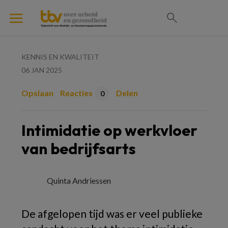
KENNIS EN KWALITEIT
06 JAN 2025
Opslaan
Reacties
Delen
0
Intimidatie op werkvloer
van bedrijfsarts
Quinta Andriessen
De afgelopen tijd was er veel publieke