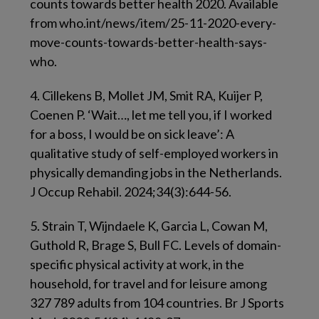
counts towards better health 2020. Available
from who.int/news/item/25-11-2020-every-
move-counts-towards-better-health-says-
who.
4.
Cillekens B, Mollet JM, Smit RA, Kuijer P,
Coenen P. ‘Wait…, let me tell you, if I worked
for a boss, I would be on sick leave’: A
qualitative study of self-employed workers in
physically demanding jobs in the Netherlands.
J Occup Rehabil. 2024;34(3):644-56.
5.
Strain T, Wijndaele K, Garcia L, Cowan M,
Guthold R, Brage S, Bull FC. Levels of domain-
specific physical activity at work, in the
household, for travel and for leisure among
327 789 adults from 104 countries. Br J Sports