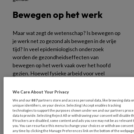
Bewegen op het werk
Maar wat zegt de wetenschap? Is bewegen op
je werk net zo gezond als bewegen in de vrije
tijd? In veel epidemiologisch onderzoek
worden de gezondheidseffecten van
bewegen op het werk vaak over het hoofd
gezien. Hoewel fysieke arbeid voor veel
mensen de grootste bron van beweging is op
5
een dag
, richt de meerderheid van het
We Care About Your Privacy
onderzoek zich op beweging in de vrije tijd. De
We and our
887
partners store and access personal data, like browsing data o
centrale vraag van recent gepubliceerd
unique identifiers, on your device. Selecting I Accept enables tracking
technologies to support the purposes shown under we and our partners proc
onderzoek, waar auteurs Coenen en Cillekens
data to provide. Selecting Reject All or withdrawing your consent will disable t
If trackers are disabled, some content and ads you see may not be as relevant 
bij betrokken waren, was dan ook of beweging
you. You can resurface this menu to change your choices or withdraw consent 
op het werk of in de vrije tijd op dezelfde
any time by clicking the Manage Preferences link on the bottom of the webpage