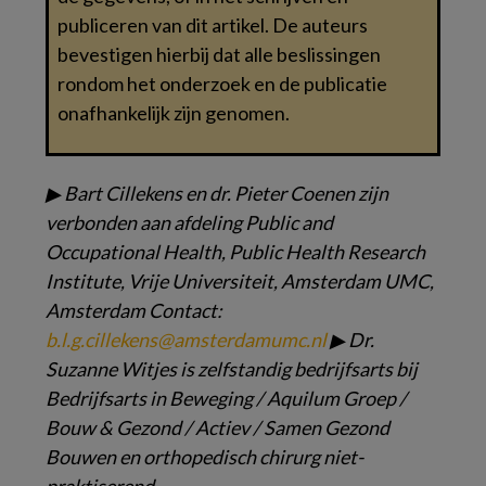
publiceren van dit artikel. De auteurs
bevestigen hierbij dat alle beslissingen
rondom het onderzoek en de publicatie
onafhankelijk zijn genomen.
▶
Bart Cillekens en dr. Pieter Coenen
zijn
verbonden aan afdeling
Public and
Occupational Health,
Public Health Research
Institute,
Vrije Universiteit, Amsterdam
UMC,
Amsterdam
Contact:
b.l.g.cillekens@amsterdamumc.nl
▶
Dr.
Suzanne Witjes is zelfstandig
bedrijfsarts bij
Bedrijfsarts in
Beweging / Aquilum Groep /
Bouw & Gezond / Actiev / Samen
Gezond
Bouwen en orthopedisch
chirurg niet-