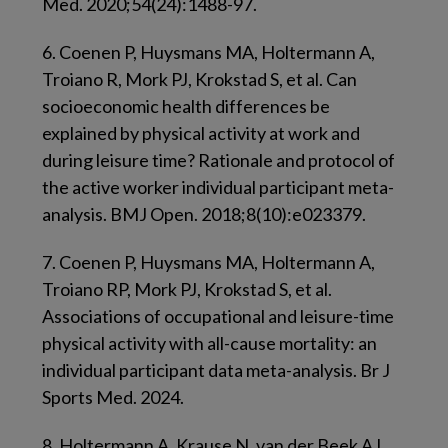
Med. 2020;54(24):1488-97.
6.
Coenen P, Huysmans MA, Holtermann A,
Troiano R, Mork PJ, Krokstad S, et al. Can
socioeconomic health differences be
explained by physical activity at work and
during leisure time? Rationale and protocol of
the active worker individual participant meta-
analysis. BMJ Open. 2018;8(10):e023379.
7.
Coenen P, Huysmans MA, Holtermann A,
Troiano RP, Mork PJ, Krokstad S, et al.
Associations of occupational and leisure-time
physical activity with all-cause mortality: an
individual participant data meta-analysis. Br J
Sports Med. 2024.
8. Holtermann A, Krause N, van der Beek AJ,