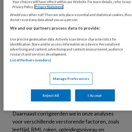
Your choices will have effect within our Website. For more details, refer to our
manier bijdraagt aan gezondheid. Dit leidde tot
Privacy Policy.
Privacy Statement
publicatie van twee artikelen.
Would you rather not? Then we only place essential and statistical cookies, the
do not record any data about you as a person
In beide onderzoeken maakten we gebruik van
We and our partners process data to provide:
6
de Active Worker Consortium-database
,
Use precise geolocation data. Actively scan device characteristics for
waarbij we gegevens verzamelden van 22
identification. Store and/or access information on a device. Personalised
cohortstudies uit 11 landen, met data van in
advertising and content, advertising and content measurement, audience
research and services development.
totaal ongeveer 600.000 werkende
List of Partners (vendors)
volwassenen tussen de 18 en 65 jaar. We
onderzochten de relatie tussen bewegen op
Manage Preferences
het werk en in de vrije tijd in relatie tot sterfte.
Zowel bewegen op het werk als in de vrije tijd
Reject All
I Accept
werden gemeten in vier categorieën:
sedentair, laag, matig en hoog actief.
Daarnaast corrigeerden we in onze analyses
voor verschillende verstorende factoren, zoals
leeftijd, BMI, roken, opleidingsniveau en