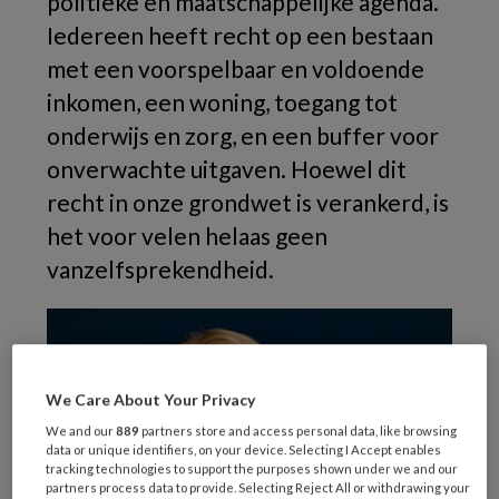
politieke en maatschappelijke agenda.
Iedereen heeft recht op een bestaan
met een voorspelbaar en voldoende
inkomen, een woning, toegang tot
onderwijs en zorg, en een buffer voor
onverwachte uitgaven. Hoewel dit
recht in onze grondwet is verankerd, is
het voor velen helaas geen
vanzelfsprekendheid.
We Care About Your Privacy
We and our
889
partners store and access personal data, like browsing
data or unique identifiers, on your device. Selecting I Accept enables
tracking technologies to support the purposes shown under we and our
partners process data to provide. Selecting Reject All or withdrawing your