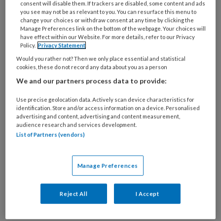
consent will disable them. If trackers are disabled, some content and ads
you see may not be as relevant to you. You can resurface this menu to
change your choices or withdraw consent at any time by clicking the
Manage Preferences link on the bottom of the webpage. Your choices will
have effect within our Website. For more details, refer to our Privacy
Policy.
Privacy Statement
Would you rather not? Then we only place essential and statistical
cookies, these do not record any data about you as a person
We and our partners process data to provide:
Use precise geolocation data. Actively scan device characteristics for
Foto: Sylvia van der Burg
identification. Store and/or access information on a device. Personalised
advertising and content, advertising and content measurement,
Bestaansonzekerheid raakt een groeiend deel
audience research and services development.
van de bevolking – niet alleen mensen met lage
List of Partners (vendors)
inkomens, maar ook de middenklasse – en
heeft directe gevolgen voor hun gezondheid
Manage Preferences
en welzijn. Als bedrijfs- en verzekeringsartsen
zien wij dit van dichtbij. De impact van
Reject All
I Accept
financiële kwetsbaarheid, onzeker werk, een
tekort aan betaalbare huisvesting en sociale