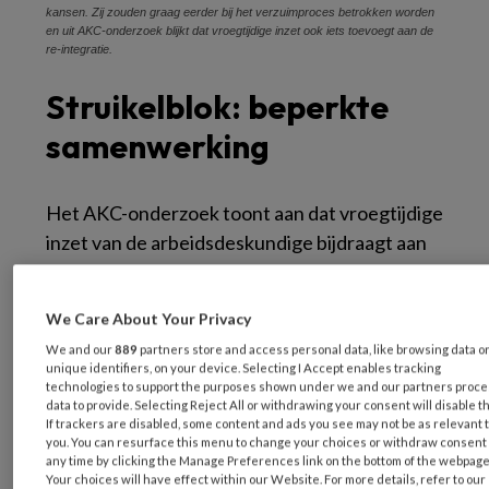
kansen. Zij zouden graag eerder bij het verzuimproces betrokken worden
en uit AKC-onderzoek blijkt dat vroegtijdige inzet ook iets toevoegt aan de
re-integratie.
Struikelblok: beperkte
samenwerking
Het AKC-onderzoek toont aan dat vroegtijdige
inzet van de arbeidsdeskundige bijdraagt aan
de reductie van de verzuimduur en
verzuimkosten. Daarnaast zou vroegtijdige
We Care About Your Privacy
inzet van arbeidsdeskundigen kunnen helpen
We and our
889
partners store and access personal data, like browsing data o
bij het reduceren van de werkbelasting van de
unique identifiers, on your device. Selecting I Accept enables tracking
bedrijfsartsen. Verder wordt verondersteld
technologies to support the purposes shown under we and our partners proc
data to provide. Selecting Reject All or withdrawing your consent will disable t
dat vervroegde inzet bijdraagt aan een
If trackers are disabled, some content and ads you see may not be as relevant 
you. You can resurface this menu to change your choices or withdraw consent 
duurzame inzetbaarheid en betere belasting
any time by clicking the Manage Preferences link on the bottom of the webpage
van de medewerker. Uit het onderzoek komt
Your choices will have effect within our Website. For more details, refer to our