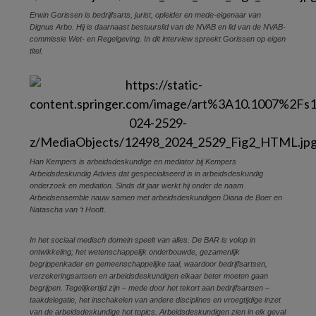
Erwin Gorissen is bedrijfsarts, jurist, opleider en mede-eigenaar van
Dignus Arbo. Hij is daarnaast bestuurslid van de NVAB en lid van de NVAB-
commissie Wet- en Regelgeving. In dit interview spreekt Gorissen op eigen
titel.
Han Kempers is arbeidsdeskundige en mediator bij Kempers
Arbeidsdeskundig Advies dat gespecialiseerd is in arbeidsdeskundig
onderzoek en mediation. Sinds dit jaar werkt hij onder de naam
Arbeidsensemble nauw samen met arbeidsdeskundigen Diana de Boer en
Natascha van ’t Hooft.
In het sociaal medisch domein speelt van alles. De BAR is volop in
ontwikkeling; het wetenschappelijk onderbouwde, gezamenlijk
begrippenkader en gemeenschappelijke taal, waardoor bedrijfsartsen,
verzekeringsartsen en arbeidsdeskundigen elkaar beter moeten gaan
begrijpen. Tegelijkertijd zijn – mede door het tekort aan bedrijfsartsen –
taakdelegatie, het inschakelen van andere disciplines en vroegtijdige inzet
van de arbeidsdeskundige hot topics. Arbeidsdeskundigen zien in elk geval