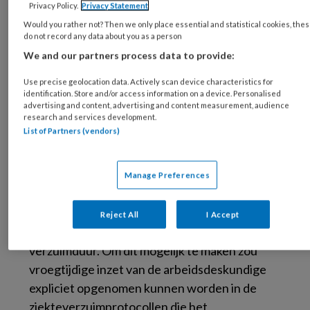
Privacy Policy.
Privacy Statement
ook naar voren dat er goede taak- en
Would you rather not? Then we only place essential and statistical cookies, the
rolafspraken tussen de bedrijfsartsen en de
do not record any data about you as a person
arbeidsdeskundigen moeten zijn om tot de
We and our partners process data to provide:
positieve effecten van vroegtijdige inzet van
Use precise geolocation data. Actively scan device characteristics for
arbeidsdeskundigen te komen. Maar de
identification. Store and/or access information on a device. Personalised
beperkte samenwerking tussen deze
advertising and content, advertising and content measurement, audience
research and services development.
professionals vormt momenteel nog een
List of Partners (vendors)
struikelblok voor vroegtijdige interventie bij
langdurig verzuim.
Manage Preferences
Zowel bedrijfsartsen als arbeidsdeskundigen
zijn van mening dat vroegtijdige inzet mogelijk
Reject All
I Accept
is en kan bijdragen aan het verkorten van de
verzuimduur. Om dit mogelijk te maken zou
vroegtijdige inzet van de arbeidsdeskundige
expliciet opgenomen kunnen worden in de
ziekteverzuimprotocollen die het