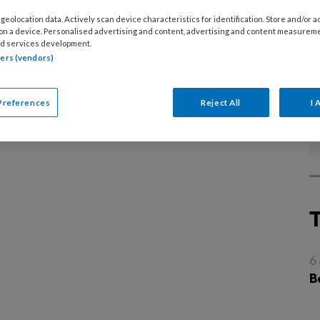
 verrichten van nachtwerk zijn werkenden
geolocation data. Actively scan device characteristics for identification. Store and/or 
actief (bewegen en eten) en worden ze
 on a device. Personalised advertising and content, advertising and content measurem
eld aan kunstmatig licht, op tijden dat het lichaam
d services development.
tners (vendors)
e in rust is. Nachtwerkers slapen juist op tijden
…]
Preferences
Reject All
I 
6
B