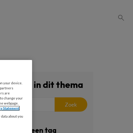
Zoeken in dit thema
on your device.
 partners
ers are
 to change your
Zoek
the webpage.
cy Statement
y data about you
Filter op een tag