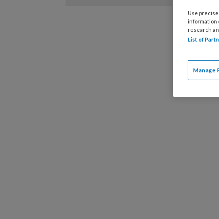
Door het
Use precise 
wakker, 
information
blootgest
research an
List of Par
van natur
dat het [
Manage 