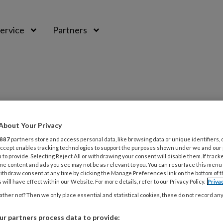
ervice
Partners
About Your Privacy
887
partners store and access personal data, like browsing data or unique identifiers, 
 Accept enables tracking technologies to support the purposes shown under we and our
2021
TIJDSCHRIFT
PREVENTIE
 to provide. Selecting Reject All or withdrawing your consent will disable them. If track
me content and ads you see may not be as relevant to you. You can resurface this menu
werk? Nee, tenzij
ithdraw consent at any time by clicking the Manage Preferences link on the bottom of 
 will have effect within our Website. For more details, refer to our Privacy Policy.
Priva
ische klok is verantwoordelijk voor het dag-
ther not? Then we only place essential and statistical cookies, these do not record an
me van verschillende processen zoals het regelen
aamstemperatuur, bloeddruk en slaap-waakritme.
r partners process data to provide: