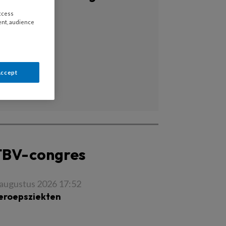
access
Alle tags
ent, audience
onderzoek
podcast
praktijk
Accept
preventie
TBV-congres
 augustus 2026 17:52
eroepsziekten