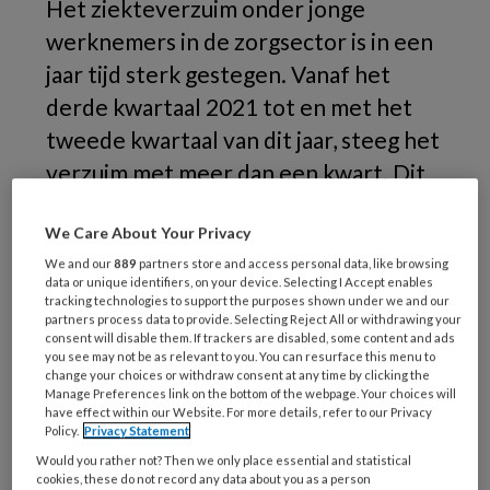
Het ziekteverzuim onder jonge
werknemers in de zorgsector is in een
jaar tijd sterk gestegen. Vanaf het
derde kwartaal 2021 tot en met het
tweede kwartaal van dit jaar, steeg het
verzuim met meer dan een kwart. Dit
meldt pensioenuitvoeringsorganisatie
We Care About Your Privacy
PGGM.
We and our
889
partners store and access personal data, like browsing
data or unique identifiers, on your device. Selecting I Accept enables
Het verzuimpercentage van jongeren in de
tracking technologies to support the purposes shown under we and our
leeftijd tot 26 jaar is het afgelopen jaar
partners process data to provide. Selecting Reject All or withdrawing your
consent will disable them. If trackers are disabled, some content and ads
gestegen tot 5,98%, Dat is een stijging van
you see may not be as relevant to you. You can resurface this menu to
26% ten opzichte van dezelfde periode een
change your choices or withdraw consent at any time by clicking the
Manage Preferences link on the bottom of the webpage. Your choices will
jaar geleden, toen het verzuimpercentage op
have effect within our Website. For more details, refer to our Privacy
Policy.
Privacy Statement
4,76% bleef steken. Vergeleken met drie jaar
Would you rather not? Then we only place essential and statistical
geleden (voor de Covid-pandemie) is de
cookies, these do not record any data about you as a person