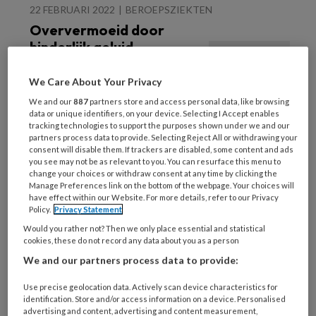
22 FEBRUARI 2022
BEROEPSZIEKTEN
Oververmoeid door
hinderlijk geluid
We Care About Your Privacy
We and our
887
partners store and access personal data, like browsing
data or unique identifiers, on your device. Selecting I Accept enables
tracking technologies to support the purposes shown under we and our
partners process data to provide. Selecting Reject All or withdrawing your
consent will disable them. If trackers are disabled, some content and ads
you see may not be as relevant to you. You can resurface this menu to
22 FEBRUARI 2022
change your choices or withdraw consent at any time by clicking the
BELASTBAARHEID/BEOORDELING; IZP FML
Manage Preferences link on the bottom of the webpage. Your choices will
have effect within our Website. For more details, refer to our Privacy
Adequate beoordeling
Policy.
Privacy Statement
van long covid
Would you rather not? Then we only place essential and statistical
cookies, these do not record any data about you as a person
We and our partners process data to provide:
Use precise geolocation data. Actively scan device characteristics for
identification. Store and/or access information on a device. Personalised
advertising and content, advertising and content measurement,