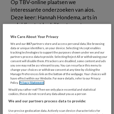
Op TBV-online plaatsen we
interessante onderzoeken van aios.
Deze keer: Hannah Hondema, arts in
opleiding tot bedrijfsarts, met een
onderzoek naar sedentair gedrag
We Care About Your Privacy
onder bedrijfsartsen. Hieruit blijkt dat
We and our
887
partners store and access personal data, like browsing
het ook binnen deze beroepsgroep
data or unique identifiers, on your device. Selecting I Accept enables
tracking technologies to support the purposes shown under we and our
een probleem kan vormen.
partners process data to provide. Selecting Reject All or withdrawing your
consent will disable them. If trackers are disabled, some content and ads
you see may not be as relevant to you. You can resurface this menu to
change your choices or withdraw consent at any time by clicking the
Manage Preferences link on the bottom of the webpage. Your choices will
have effect within our Website. For more details, refer to our Privacy
Policy.
Privacy Statement
Would you rather not? Then we only place essential and statistical
cookies, these do not record any data about you as a person
We and our partners process data to provide:
Use precise geolocation data. Actively scan device characteristics for