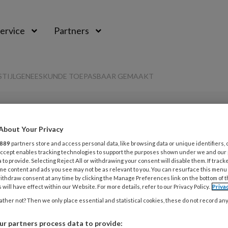
ervice
Partners
FSTIJLGENEESKUNDE TOEPASBAAR GEMAAKT
About Your Privacy
L
Opslaan
Reacties
Delen
889
partners store and access personal data, like browsing data or unique identifiers, 
0
 Accept enables tracking technologies to support the purposes shown under we and our
 to provide. Selecting Reject All or withdrawing your consent will disable them. If track
7
me content and ads you see may not be as relevant to you. You can resurface this menu
eskunde
ithdraw consent at any time by clicking the Manage Preferences link on the bottom of 
T
 will have effect within our Website. For more details, refer to our Privacy Policy.
Priva
b
emaakt
ther not? Then we only place essential and statistical cookies, these do not record an
r partners process data to provide: