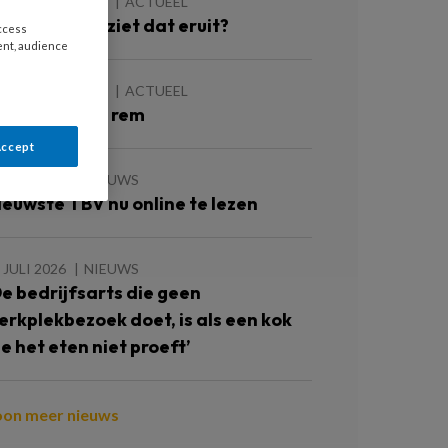
 AUGUSTUS 2026
ACTUEEL
p Koers, hoe ziet dat eruit?
access
ent, audience
 AUGUSTUS 2026
ACTUEEL
ussen rust en rem
Accept
 JULI 2026
NIEUWS
ieuwste TBV nu online te lezen
 JULI 2026
NIEUWS
De bedrijfsarts die geen
erkplekbezoek doet, is als een kok
ie het eten niet proeft’
oon meer nieuws