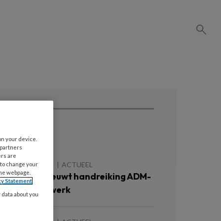
ees ook
on your device.
 partners
ers are
 AUGUSTUS 2026
ACTUEEL
 to change your
the webpage.
rimbos vernieuwt handreiking ADM-
cy Statement
eleid op het werk
y data about you