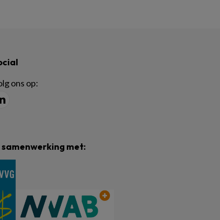
ocial
lg ons op:
n samenwerking met: