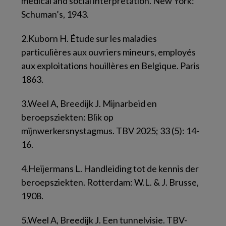
medical and social interpretation. New York:
Schuman’s, 1943.
2.
Kuborn H. Étude sur les maladies
particulières aux ouvriers mineurs, employés
aux exploitations houillères en Belgique. Paris
1863.
3.
Weel A, Breedijk J. Mijnarbeid en
beroepsziekten: Blik op
mijnwerkersnystagmus. TBV 2025; 33 (5): 14-
16.
4.
Heijermans L. Handleiding tot de kennis der
beroepsziekten. Rotterdam: W.L. & J. Brusse,
1908.
5.
Weel A, Breedijk J. Een tunnelvisie. TBV-