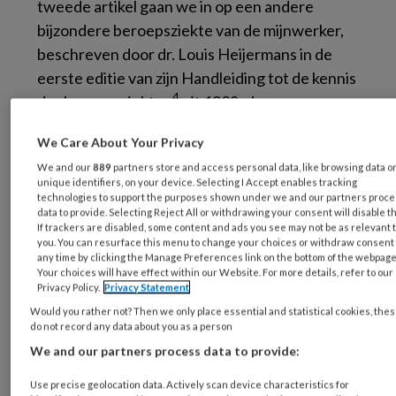
tweede artikel gaan we in op een andere
bijzondere beroepsziekte van de mijnwerker,
beschreven door dr. Louis Heijermans in de
eerste editie van zijn
Handleiding tot de kennis
4
der beroepsziekten
uit 1908: de
mijnwormziekte.
We Care About Your Privacy
Een eerste historisch overzicht van de ziekten
We and our
889
partners store and access personal data, like browsing data o
unique identifiers, on your device. Selecting I Accept enables tracking
bij mijnwerkers is van de Engelsman George
technologies to support the purposes shown under we and our partners proc
Rosen. In zijn standaardwerk
The history of
data to provide. Selecting Reject All or withdrawing your consent will disable t
If trackers are disabled, some content and ads you see may not be as relevant 
1
miners’ diseases
uit 1943 vermeldt hij een
you. You can resurface this menu to change your choices or withdraw consent 
any time by clicking the Manage Preferences link on the bottom of the webpage
onderzoek uit 1862: van 83 zieke mijnwerkers
Your choices will have effect within our Website. For more details, refer to our
2
lijden er 54 aan een longziekte. Kuborn
(1860,
Privacy Policy.
Privacy Statement
geciteerd door Rosen) vindt onder 470 zieke
Would you rather not? Then we only place essential and statistical cookies, the
do not record any data about you as a person
Belgische mijnwerkers 74 met bloedarmoede.
We and our partners process data to provide:
Ook in een groep van 1518 mijnwerkers staat
anemie bovenaan: zie
tabel 1
. Pas jaren later
Use precise geolocation data. Actively scan device characteristics for