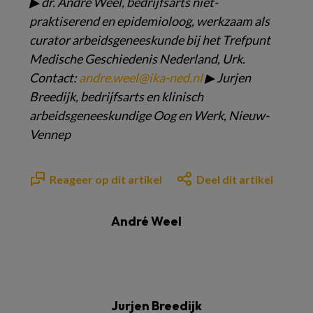
▶
dr. André Weel, bedrijfsarts
niet-
praktiserend en epidemioloog,
werkzaam als
curator
arbeidsgeneeskunde bij het
Trefpunt
Medische Geschiedenis
Nederland, Urk.
Contact:
andre.weel@ika-ned.nl
▶
Jurjen
Breedijk, bedrijfsarts en
klinisch
arbeidsgeneeskundige
Oog en Werk, Nieuw-
Vennep
Reageer op dit artikel
Deel dit artikel
André Weel
Jurjen Breedijk