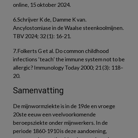
online, 15 oktober 2024.
6.
Schrijver K de, Damme K van.
Ancylostomiase in de Waalse steenkoolmijnen.
TBV 2024; 32 (1): 16-21.
7.
Folkerts G et al. Do common childhood
infections ‘teach’ the immune system not to be
allergic? Immunology Today 2000; 21 (3): 118–
20.
Samenvatting
De mijnwormziekte is in de 19de en vroege
20ste eeuw een veelvoorkomende
beroepsziekte onder mijnwerkers. In de
periode 1860-1910 is deze aandoening,