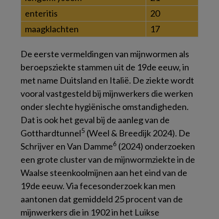
enteritis
20
maagklachten
17
De eerste vermeldingen van mijnwormen als
beroepsziekte stammen uit de 19de eeuw, in
met name Duitsland en Italië. De ziekte wordt
vooral vastgesteld bij mijnwerkers die werken
onder slechte hygiënische omstandigheden.
Dat is ook het geval bij de aanleg van de
5
Gotthardtunnel
(Weel & Breedijk 2024). De
6
Schrijver en Van Damme
(2024) onderzoeken
een grote cluster van de mijnwormziekte in de
Waalse steenkoolmijnen aan het eind van de
19de eeuw. Via fecesonderzoek kan men
aantonen dat gemiddeld 25 procent van de
mijnwerkers die in 1902 in het Luikse