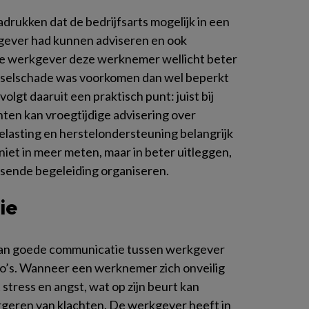
drukken dat de bedrijfsarts mogelijk in een
gever had kunnen adviseren en ook
e werkgever deze werknemer wellicht beter
tselschade was voorkomen dan wel beperkt
olgt daaruit een praktisch punt: juist bij
chten kan vroegtijdige advisering over
belasting en herstelondersteuning belangrijk
 niet in meer meten, maar in beter uitleggen,
ssende begeleiding organiseren.
ie
 van goede communicatie tussen werkgever
co’s. Wanneer een werknemer zich onveilig
t stress en angst, wat op zijn beurt kan
rgeren van klachten. De werkgever heeft in