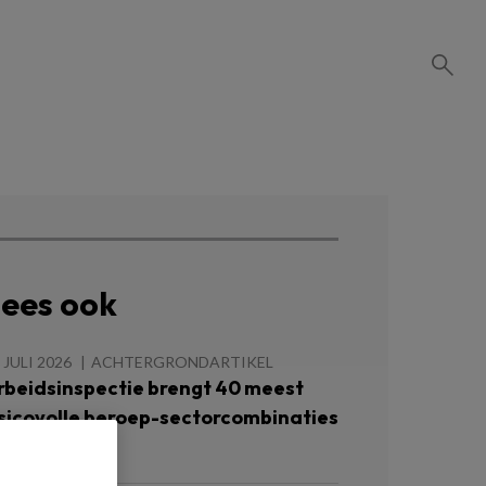
ees ook
 JULI 2026
ACHTERGRONDARTIKEL
rbeidsinspectie brengt 40 meest
isicovolle beroep-sectorcombinaties
n kaart