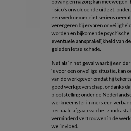
opvang en nazorg kan meewegen. Ee
risico’s onvoldoende uitlegt, onder
een werknemer niet serieus neemt.
verergeren bij ervaren onveilighei
worden en bijkomende psychische b
eventuele aansprakelijkheid van 
geleden letselschade.
Net als in het geval waarbij een der
is voor een onveilige situatie, kan o
van de werkgever omdat hij tekortsc
goed werkgeverschap, ondanks da
blootstelling onder de Nederland
werkneemster immers een verban
herhaald afgaan van het zuurkastala
verminderd vertrouwen in de werk
wel invloed.