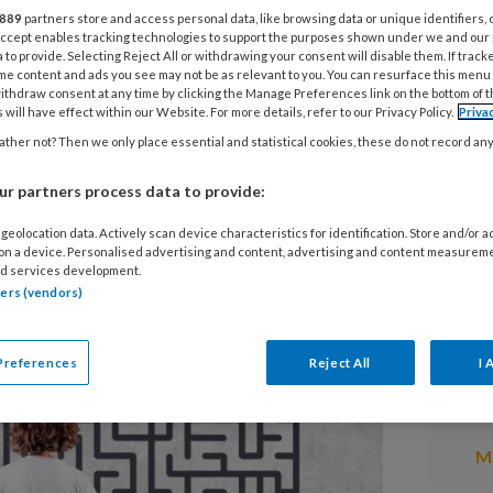
889
partners store and access personal data, like browsing data or unique identifiers, 
een casus rond een functionele
20
 Accept enables tracking technologies to support the purposes shown under we and our
A
) na een vermeende chemische
 to provide. Selecting Reject All or withdrawing your consent will disable them. If track
me content and ads you see may not be as relevant to you. You can resurface this menu
w
cht in het complexe diagnostische
ithdraw consent at any time by clicking the Manage Preferences link on the bottom of 
 will have effect within our Website. For more details, refer to our Privacy Policy.
Priva
n FNS.
ther not? Then we only place essential and statistical cookies, these do not record an
13
is herkenbaar: klachten kunnen
C
r partners process data to provide:
eiligheid, het gevoel onvoldoende
geolocation data. Actively scan device characteristics for identification. Store and/or 
ende psychische belasting.
 on a device. Personalised advertising and content, advertising and content measurem
13
d services development.
B
tners (vendors)
13
Preferences
Reject All
I 
S
Me