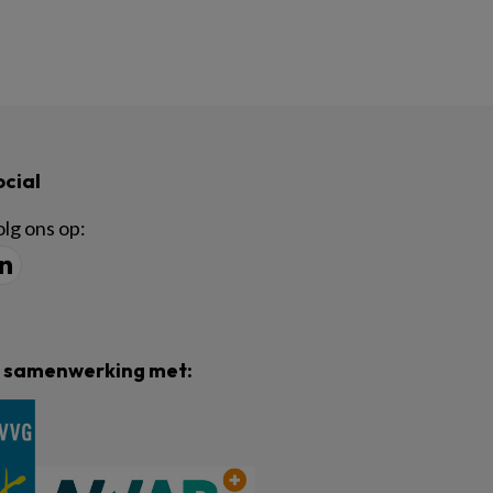
ocial
lg ons op:
n samenwerking met: