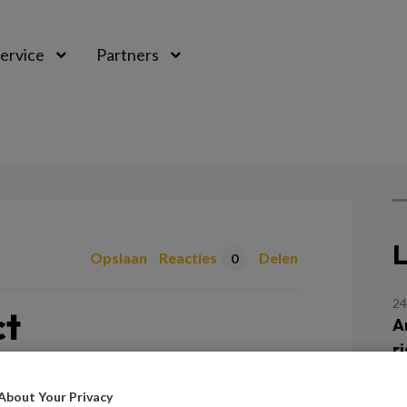
ervice
Partners
L
Opslaan
Reacties
Delen
0
24
ct
A
r
i
Maud van den Berg
About Your Privacy