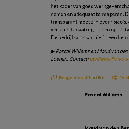
het kader van goed werkgeverschap 
nemen en adequaat te reageren. Di
transparant moet zijn over risico’
veiligheidsmaatregelen en openst
De bedrijfsarts kan hierin een bem
▶
Pascal Willems en
Maud van den
Loenen. Contact:
pwillems@
wvo-a
Reageer op dit artikel
Deel
Pascal Willems
Maud van den Be