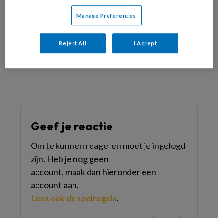
Manage Preferences
Reageer op dit artikel
Deel dit artikel
Reject All
I Accept
Dolf Algra
Geef je reactie
Om te kunnen reageren moet je ingelogd
zijn. Heb je nog geen
account, maak dan hieronder een
account aan.
Lees ook de spelregels
.