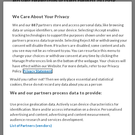
en verzekeringsartsen begint nu ook
maatschappelijke gezien behoorlijk
We Care About Your Privacy
pijn te doen. Lees de kranten er maar
We and our
887
partners store and access personal data, like browsing
op na.
data or unique identifiers, on your device. Selecting I Accept enables
tracking technologies to support the purposes shown under we and our
partners process data to provide. Selecting Reject All or withdrawing your
Bekijk nog eens de uitzending van
consent will disable them. If trackers are disabled, some content and ads
you see may not be as relevant to you. You can resurface this menu to
change your choices or withdraw consent at any time by clicking the
Manage Preferences link on the bottom of the webpage. Your choices will
have effect within our Website. For more details, refer to our Privacy
PREMIUM
Policy.
Privacy Statement
Would you rather not? Then we only place essential and statistical
cookies, these do not record any data about you as a person
We and our partners process data to provide:
Bekijk de mogelijkheden
Use precise geolocation data. Actively scan device characteristics for
identification. Store and/or access information on a device. Personalised
advertising and content, advertising and content measurement,
Al abonnee?
Log dan in
audience research and services development.
List of Partners (vendors)