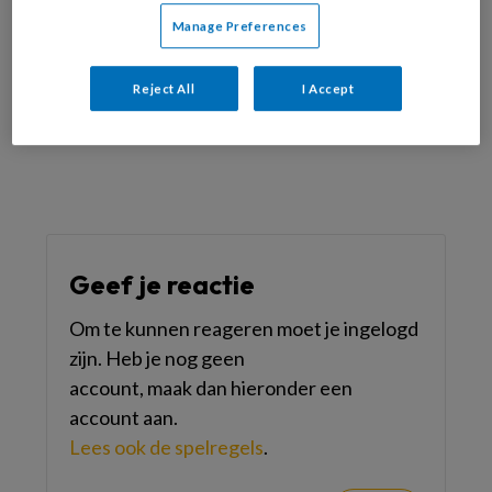
Manage Preferences
Reageer op dit artikel
Deel dit artikel
Reject All
I Accept
Paul van Delft
Geef je reactie
Om te kunnen reageren moet je ingelogd
zijn. Heb je nog geen
account, maak dan hieronder een
account aan.
Lees ook de spelregels
.