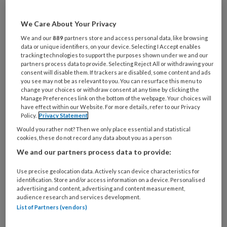
bestuursrecht regelmatig aan de orde
komt, is de vraag of en wanneer een
We Care About Your Privacy
persoon recht heeft op inzage en
We and our
889
partners store and access personal data, like browsing
correctie van zijn dossier.
data or unique identifiers, on your device. Selecting I Accept enables
tracking technologies to support the purposes shown under we and our
partners process data to provide. Selecting Reject All or withdrawing your
Ook binnen de uitvoeringspraktijk van de
consent will disable them. If trackers are disabled, some content and ads
you see may not be as relevant to you. You can resurface this menu to
change your choices or withdraw consent at any time by clicking the
Manage Preferences link on the bottom of the webpage. Your choices will
have effect within our Website. For more details, refer to our Privacy
PREMIUM
Policy.
Privacy Statement
Would you rather not? Then we only place essential and statistical
cookies, these do not record any data about you as a person
We and our partners process data to provide:
Use precise geolocation data. Actively scan device characteristics for
Bekijk de mogelijkheden
identification. Store and/or access information on a device. Personalised
advertising and content, advertising and content measurement,
Al abonnee?
Log dan in
audience research and services development.
List of Partners (vendors)