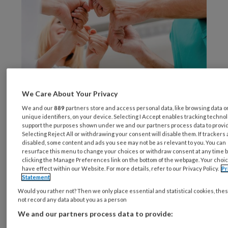
© Blue Planet Studio / AdobeStock
We Care About Your Privacy
De vragenlijst werd verstuurd naar de e-
We and our
889
partners store and access personal data, like browsing data o
mailadressen van 60 AA van de Externe Dienst
unique identifiers, on your device. Selecting I Accept enables tracking technol
voor Preventie en Bescherming op het werk
support the purposes shown under we and our partners process data to provi
Selecting Reject All or withdrawing your consent will disable them. If trackers 
(arbodienst, red.) Cohezio en 200 HA die
disabled, some content and ads you see may not be as relevant to you. You can
aangesloten zijn bij de Vlaamse
resurface this menu to change your choices or withdraw consent at any time 
clicking the Manage Preferences link on the bottom of the webpage. Your choic
wetenschappelijke vereniging Domus Medica.
have effect within our Website. For more details, refer to our Privacy Policy.
Pr
Statement
Resultaten
Would you rather not? Then we only place essential and statistical cookies, the
not record any data about you as a person
We and our partners process data to provide:
De top 3-redenen voor contactname tussen