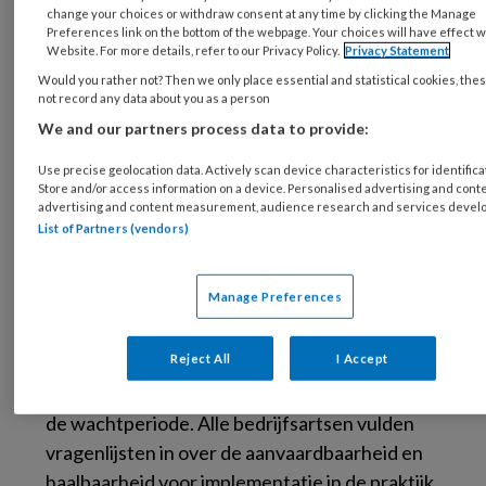
learning en een 4,5 uur durende online
change your choices or withdraw consent at any time by clicking the Manage
Preferences link on the bottom of the webpage. Your choices will have effect w
trainingssessie. De training is geëvalueerd in
Website. For more details, refer to our Privacy Policy.
Privacy Statement
een gerandomiseerd gecontroleerd
Would you rather not? Then we only place essential and statistical cookies, the
onderzoek met wachtkamermodel, waaraan 16
not record any data about you as a person
bedrijfsartsen in de interventiegroep en 23 in
We and our partners process data to provide:
de controlegroep deelnamen. Bedrijfsartsen
Use precise geolocation data. Actively scan device characteristics for identifica
voltooiden een kennistoets, vragenlijsten over
Store and/or access information on a device. Personalised advertising and conte
advertising and content measurement, audience research and services devel
vertrouwen in kennis en vaardigheden en
List of Partners (vendors)
vignetopdrachten om vaardigheden te meten.
Bedrijfsartsen vulden de vragenlijsten voor en
Manage Preferences
na afloop van het trainingsprogramma in.
Bedrijfsartsen in de controlegroep vulden
Reject All
I Accept
deze in voorafgaand aan het
trainingsprogramma. Zij volgden de training na
de wachtperiode. Alle bedrijfsartsen vulden
vragenlijsten in over de aanvaardbaarheid en
haalbaarheid voor implementatie in de praktijk.