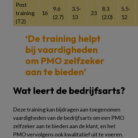
Post
9.6
3.5-
8.3
5.5-
training
16
23
(2.7)
13
(2.0)
12
(T2)
‘De training helpt
bij vaardigheden
om PMO zelfzeker
aan te bieden’
Wat leert de bedrijfsarts?
Deze training kan bijdragen aan toegenomen
vaardigheden van de bedrijfsarts om een PMO
zelfzeker aan te bieden aan de klant, en het
PMO vervolgens ook kwalitatief uit te voeren.