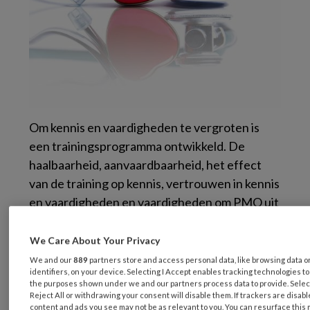
Om kennis en vaardigheden te vergroten is
een trainingsprogramma ontwikkeld. De
haalbaarheid, aanvaardbaarheid, het effect
van de training op kennis, vertrouwen in kennis
en vaardigheden en vaardigheden om PMO uit
te voeren zijn onderzocht.
We Care About Your Privacy
Training en e-learning
We and our
889
partners store and access personal data, like browsing data o
identifiers, on your device. Selecting I Accept enables tracking technologies t
the purposes shown under we and our partners process data to provide. Selec
Reject All or withdrawing your consent will disable them. If trackers are disab
Het trainingsprogramma bestond uit e-
content and ads you see may not be as relevant to you. You can resurface this