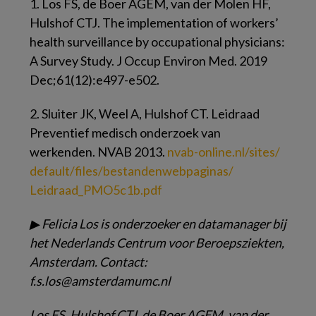
1.
Los FS, de Boer AGEM, van der Molen HF,
Hulshof CTJ. The implementation of workers’
health surveillance by occupational physicians:
A Survey Study. J Occup Environ Med. 2019
Dec;61(12):e497-e502.
2.
Sluiter JK, Weel A, Hulshof CT. Leidraad
Preventief medisch onderzoek van
werkenden. NVAB 2013.
nvab-online.​nl/​sites/​
default/​files/​bestandenwebpagi​nas/​
Leidraad_​PMO5c1b.​pdf
▶
Felicia Los is onderzoeker en datamanager bij
het Nederlands Centrum voor Beroepsziekten,
Amsterdam.
Contact:
f.s.los@amsterdamumc.nl
Los FS, Hulshof CTJ, de Boer AGEM, van der