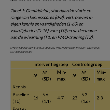
Tabel 1:
Gemiddelde, standaarddeviatie en
range van kennisscores (0-8), vertrouwen in
eigen kennis en vaardigheden (1-60) en
vaardigheden (0-16) voor (T0) en na deelname
aan de e-learning (T1) en PMO-training (T2).
M=gemiddelde
SD= standaarddeviatie
PMO=preventief medisch onderzoek
NS=niet significant
Interventiegroep
Controlegroep
M
Min-
M
Min-
N
N
(SD)
max
(SD)
max
Kennis
Baseline
5.6
5.3
16
4-7
23
2-8
(T0)
(1.1)
(1.6)
Post e-