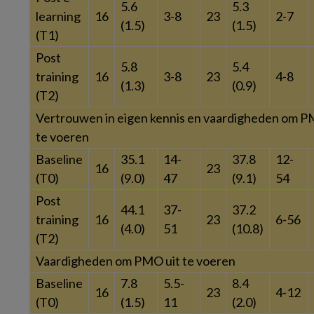
5.6
5.3
learning
16
3-8
23
2-7
(1.5)
(1.5)
(T1)
Post
5.8
5.4
training
16
3-8
23
4-8
(1.3)
(0.9)
(T2)
Vertrouwen in eigen kennis en vaardigheden om P
te voeren
Baseline
35.1
14-
37.8
12-
16
23
(T0)
(9.0)
47
(9.1)
54
Post
44.1
37-
37.2
training
16
23
6-56
(4.0)
51
(10.8)
(T2)
Vaardigheden om PMO uit te voeren
Baseline
7.8
5.5-
8.4
16
23
4-12
(T0)
(1.5)
11
(2.0)