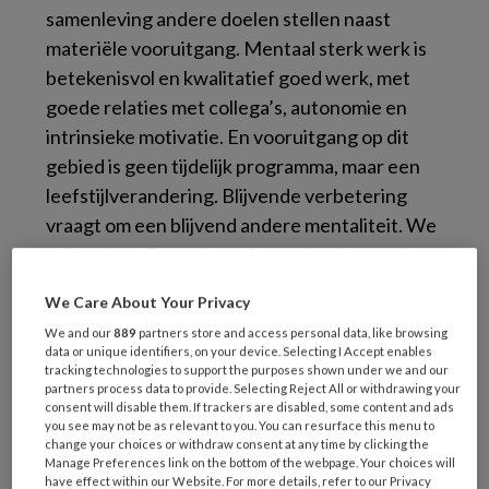
samenleving andere doelen stellen naast
materiële vooruitgang. Mentaal sterk werk is
betekenisvol en kwalitatief goed werk, met
goede relaties met collega’s, autonomie en
intrinsieke motivatie. En vooruitgang op dit
gebied is geen tijdelijk programma, maar een
leefstijlverandering. Blijvende verbetering
vraagt om een blijvend andere mentaliteit. We
zullen niet alleen als werkorganisaties en als
werkenden, maar ook als samenleving de
We Care About Your Privacy
steven moeten wenden. De horizon is daarbij
We and our
889
partners store and access personal data, like browsing
2050.
data or unique identifiers, on your device. Selecting I Accept enables
tracking technologies to support the purposes shown under we and our
partners process data to provide. Selecting Reject All or withdrawing your
Macht der gewoonte
consent will disable them. If trackers are disabled, some content and ads
you see may not be as relevant to you. You can resurface this menu to
Veel dingen die we normaal zijn gaan vinden
change your choices or withdraw consent at any time by clicking the
zijn dat eigenlijk helemaal niet. Hoezo heeft
Manage Preferences link on the bottom of the webpage. Your choices will
have effect within our Website. For more details, refer to our Privacy