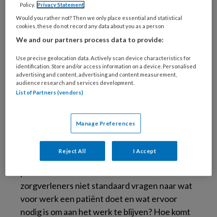
iedereen de mond vol van ‘burn-out’, terwijl
Policy.
Privacy Statement
niemand weet wat het precies is? Hoe komt
Would you rather not? Then we only place essential and statistical
cookies, these do not record any data about you as a person
het dat in Nederland leidinggevenden
We and our partners process data to provide:
nauwelijks geschoold worden in het omgaan
met emoties? Waarom helpen we vaak alleen
Use precise geolocation data. Actively scan device characteristics for
het individu met herstel van mentale klachten
identification. Store and/or access information on a device. Personalised
advertising and content, advertising and content measurement,
en hebben we geen oog voor herstel van de
audience research and services development.
werkomgeving? Waarom hebben werknemers
List of Partners (vendors)
die zich een dag minder voelen, eigenlijk alleen
de mogelijkheid om zich ziek te melden? Hoe
Manage Preferences
komt het dat in deze tijden van structureel
personeelstekort werkgevers zich neerleggen
Reject All
I Accept
bij verzuimpercentages van boven de 5
procent? Wat maakt dat de meeste
zorgverleners niet standaard vragen naar wat
voor werk een patiënt doet en wat ervoor
nodig is om aan het werk te blijven? Hoe komt