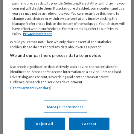
partners process data to provide. Selecting Reject All or withdrawing your
goed te overwegen wat de kern van het
consent will disable them. If trackers are disabled, some content and ads
verhaal is. Dat maakt een tekst natuurlijk wel
you see may not be as relevant to you. You can resurface this menu to
change your choices or withdraw consent at any time by clicking the
beter toegankelijk. En dat is ook precies de
Manage Preferences link on the bottom of the webpage. Your choices will
bedoeling.
have effect within our Website. For more details, refer to our Privacy
Policy.
Privacy Statement
Would you rather not? Then we only place essential and statistical
Publicaties in TBV
cookies, these do not record any data about you as a person
Aios doen vaak leuk en relevant onderzoek dat
We and our partners process data to provide:
door de aanwijzingen van de begeleider ook
van goede kwaliteit is. De hoop was dat de
Use precise geolocation data. Actively scan device characteristics for
identification. Store and/or access information on a device. Personalised
conceptartikelen van de aios gemakkelijker
advertising and content, advertising and content measurement,
audience research and services development.
hun weg zouden vinden naar publicatie in TBV
List of Partners (vendors)
dan eerder het geval was met de scripties. De
inkorting daarvan tot de lengte en het format
van een artikel vroeg zoveel inspanning dat
Manage Preferences
menigeen hier geen trek in had. We zien nu
inderdaad meer artikelen in TBV verschijnen
Reject All
I Accept
gebaseerd op onderzoek van aios. Toch komt