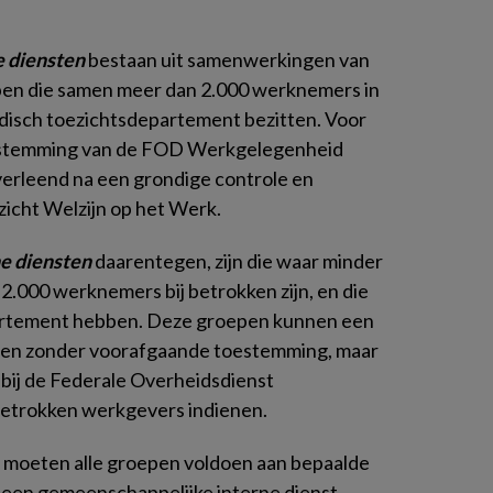
e diensten
bestaan uit samenwerkingen van
pen die samen meer dan 2.000 werknemers in
edisch toezichtsdepartement bezitten. Voor
estemming van de FOD Werkgelegenheid
erleend na een grondige controle en
zicht Welzijn op het Werk.
e diensten
daarentegen, zijn die waar minder
2.000 werknemers bij betrokken zijn, en die
artement hebben. Deze groepen kunnen een
ten zonder voorafgaande toestemming, maar
bij de Federale Overheidsdienst
betrokken werkgevers indienen.
 moeten alle groepen voldoen aan bepaalde
 een gemeenschappelijke interne dienst