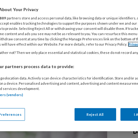
29
‘
About Your Privacy
w
889
partners store and access personal data, like browsing data or unique identifiers, 
d
 Accept enables tracking technologies to support the purposes shown under we and our
 to provide. Selecting Reject All or withdrawing your consent will disable them. If track
 vereenvoudigt de regels in België
me content and ads you see may not be as relevant to you. You can resurface this menu
ithdraw consent at any time by clicking the Manage Preferences link on the bottom of 
enschappelijke interne diensten voor
24
 will have effect within our Website. For more details, refer to our Privacy Policy.
Priva
het werk. Dit besluit, gepubliceerd
A
ther not? Then we only place essential and statistical cookies, these do not record an
naf 1 juli 2024, maakt het voor
r
r partners process data to provide:
i
samen te werken op het gebied van
 Kempeneers, arbeidsarts en
geolocation data. Actively scan device characteristics for identification. Store and/or 
 on a device. Personalised advertising and content, advertising and content measurem
iedienst Attentia, praat ons bij.
20
d services development.
A
tners (vendors)
w
Preferences
Reject All
I 
16
D