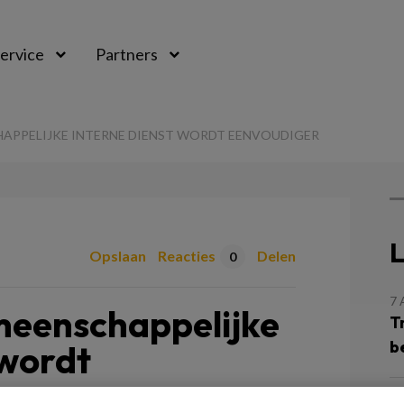
ervice
Partners
APPELIJKE INTERNE DIENST WORDT EENVOUDIGER
L
Opslaan
Reacties
Delen
0
7
meenschappelijke
T
b
 wordt