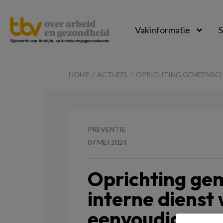
Vakinformatie
S
TBV-
Online
HOME
ACTUEEL
OPRICHTING GEMEENSCH
PREVENTIE
07 MEI 2024
Oprichting ge
interne dienst
eenvoudiger