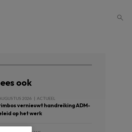
ees ook
 AUGUSTUS 2026
ACTUEEL
rimbos vernieuwt handreiking ADM-
eleid op het werk