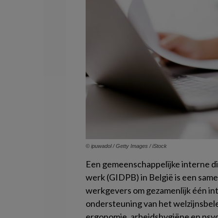
© ipuwadol / Getty Images / iStock
Een gemeenschappelijke interne di
werk (GIDPB) in België is een sa
werkgevers om gezamenlijk één int
ondersteuning van het welzijnsbele
ergonomie, arbeidshygiëne en psyc