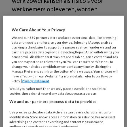
werk zowel kansen als risico's voor
werknemers opleveren, worden
vrouwen geconfronteerd met extra
uitdagingen die vaak over het hoofd
We Care About Your Privacy
worden gezien. Dit blijkt uit
We and our
889
partners store and access personal data, like browsing
onderzoek van het Europees
data or unique identifiers, on your device. Selecting I Accept enables
tracking technologies to support the purposes shown under we and our
Agentschap voor Veiligheid en
partners process data to provide. Selecting Reject All or withdrawing your
consent will disable them. If trackers are disabled, some content and ads
Gezondheid op het Werk,
EU-OSHA
.
you see may not be as relevant to you. You can resurface this menu to
change your choices or withdraw consent at any time by clicking the
Manage Preferences link on the bottom of the webpage. Your choices will
have effect within our Website. For more details, refer to our Privacy
Policy.
Privacy Statement
Would you rather not? Then we only place essential and statistical
cookies, these do not record any data about you as a person
We and our partners process data to provide:
Use precise geolocation data. Actively scan device characteristics for
identification. Store and/or access information on a device. Personalised
advertising and content, advertising and content measurement,
audience research and services development.