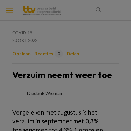
COVID-19
20 OKT 2022
Opslaan
Reacties
Delen
0
Verzuim neemt weer toe
Diederik Wieman
Vergeleken met augustus is het
verzuim in september met 0,3%
toegenomen tot 4,3%. Corona en