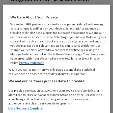
gewone griep zijn de boosdoeners, zo
blijkt uit de cijfers van arbodiensten
We Care About Your Privacy
ArboNed en HumanCapitalCare.
We and our
889
partners store and access personal data, like browsing
data or unique identifiers, on your device. Selecting I Accept enables
In augustus daalde het verzuim nog naar het
tracking technologies to support the purposes shown under we and our
partners process data to provide. Selecting Reject All or withdrawing your
gebruikelijke percentage van voor de
consent will disable them. If trackers are disabled, some content and ads
you see may not be as relevant to you. You can resurface this menu to
coronapandemie in 2019, maar in september
change your choices or withdraw consent at any time by clicking the
nam het weer toe. Vooral het aantal
Manage Preferences link on the bottom of the webpage. Your choices will
have effect within our Website. For more details, refer to our Privacy
verzuimgevallen door corona stijgt erg hard.
Policy.
Privacy Statement
Volgens de arbodiensten werd in de eerste
Would you rather not? Then we only place essential and statistical
week van oktober ongeveer een derde van de
cookies, these do not record any data about you as a person
ziekmeldingen door griepachtige klachten
We and our partners process data to provide:
veroorzaakt en een kwart door corona. De
Use precise geolocation data. Actively scan device characteristics for
impact op de werkvloer is groot, omdat er al
identification. Store and/or access information on a device. Personalised
advertising and content, advertising and content measurement,
sprake was van en hoog verzuim door onder
audience research and services development.
andere psychische klachten. Daar komt de
List of Partners (vendors)