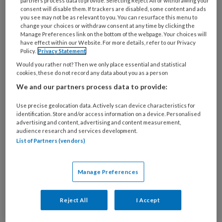
partners process data to provide. Selecting Reject All or withdrawing your
vroegsignalering bestaan twee benaderingen.
consent will disable them. If trackers are disabled, some content and ads
De
risk-first
benadering richt zich op het
you see may not be as relevant to you. You can resurface this menu to
change your choices or withdraw consent at any time by clicking the
identificeren van potentieel gevaarlijke en
Manage Preferences link on the bottom of the webpage. Your choices will
relevante blootstellingen. De
disease-first
have effect within our Website. For more details, refer to our Privacy
Policy.
Privacy Statement
benadering redeneert vanuit waargenomen
Would you rather not? Then we only place essential and statistical
gezondheidseffecten (‘ziekte’) en onderzoekt
cookies, these do not record any data about you as a person
mogelijke causale verbanden met de
We and our partners process data to provide:
aanwezigheid van werkgerelateerde
Use precise geolocation data. Actively scan device characteristics for
blootstellingen. Dat laatste gebeurt in
identification. Store and/or access information on a device. Personalised
Nederland aan de hand van het bijhouden van
advertising and content, advertising and content measurement,
audience research and services development.
potentiële nieuwe beroepsziekten die via het
List of Partners (vendors)
online meldingssysteem Signaal
[1] op de
website van het Nederlands Centrum voor
Manage Preferences
Beroepsziekten (NCvB) kunnen worden
gemeld door bedrijfsartsen.
Reject All
I Accept