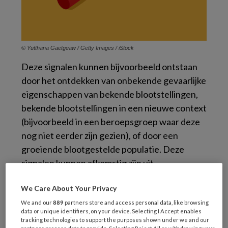
© Yutthana Gaetgeaw / Getty Images / iStock
Deze signalen kunnen bijvoorbeeld ontstaan
door het ontdekken van onbekende gevaarlijke
eigenschappen van bekende blootstellingen,
bekende blootstellingen in een nieuwe context
(bijvoorbeeld in een beroepsgroep waar deze
nog niet eerder zijn gezien), of door een
groeiende blootgestelde populatie. Deze
signalen kunnen afkomstig zijn uit
uiteenlopende bronnen, zoals
We Care About Your Privacy
werkplekonderzoek, toxicologische studies,
(klinische) casusrapportages en
We and our
889
partners store and access personal data, like browsing
data or unique identifiers, on your device. Selecting I Accept enables
epidemiologisch onderzoek. Voor
tracking technologies to support the purposes shown under we and our