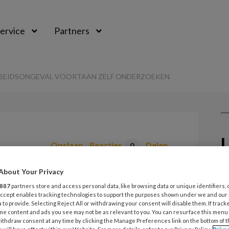
ervice
Partners
BEIDSONGEVAL VOORTAAN ZELF ONDERZOEKEN
L
Opslaan
Reacties
Delen
0
5
About Your Privacy
oeten
O
887
partners store and access personal data, like browsing data or unique identifiers, 
 voortaan zelf
 Accept enables tracking technologies to support the purposes shown under we and our
 to provide. Selecting Reject All or withdrawing your consent will disable them. If track
me content and ads you see may not be as relevant to you. You can resurface this menu
3
ithdraw consent at any time by clicking the Manage Preferences link on the bottom of 
T