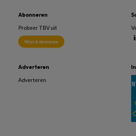
Abonneren
S
Probeer TBV uit
Vo
Word abonnee
Adverteren
I
Adverteren