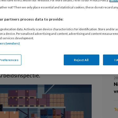
 will have effect within our Website. For more details, refer to our Privacy Policy.
Priva
ther not? Then we only place essential and statistical cookies, these do not record an
30
r partners process data to provide:
N
n dit jaar een meldingsplichtig
geolocation data. Actively scan device characteristics for identification. Store and/or 
 on a device. Personalised advertising and content, advertising and content measurem
eken én op papier zetten hoe ze
d services development.
29
voorkomen. De arbeidsinspectie
tners (vendors)
‘
r tijd en geld investeren in de
w
atregelen en -cultuur in plaats van
d
Preferences
Reject All
I 
idische procedures en het betalen van
rbeidsinspectie.
28
N
v
T