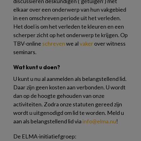
discussiëren deskundigen (‘getuigen’) met
elkaar over een onderwerp van hun vakgebied
in een omschreven periode uit het verleden.
Het doel is om het verleden te kleuren en een
scherper zicht op het onderwerp te krijgen. Op
TBV-online
schreven
we al
vaker
over witness
seminars.
Wat kunt u doen?
U kunt u nu al aanmelden als belangstellend lid.
Daar zijn geen kosten aan verbonden. U wordt
dan op de hoogte gehouden van onze
activiteiten. Zodra onze statuten gereed zijn
wordt u uitgenodigd om lid te worden. Meld u
aan als belangstellend lid via
info@elma.nu
!
De ELMA-initiatiefgroep: