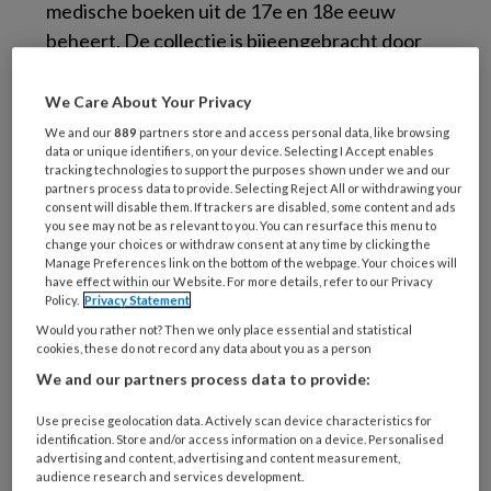
medische boeken uit de 17e en 18e eeuw
beheert. De collectie is bijeengebracht door
bedrijfsarts Jacob Boersma (1926-2012). Zij
bevindt zich in het Trefpunt Medische
We Care About Your Privacy
Geschiedenis Nederland op Urk. Daar is zij
We and our
889
partners store and access personal data, like browsing
data or unique identifiers, on your device. Selecting I Accept enables
voor belangstellenden in te zien.
tracking technologies to support the purposes shown under we and our
partners process data to provide. Selecting Reject All or withdrawing your
consent will disable them. If trackers are disabled, some content and ads
Waar staat ELMA voor?
you see may not be as relevant to you. You can resurface this menu to
change your choices or withdraw consent at any time by clicking the
De afkorting ELMA staat voor Ex Libris
Manage Preferences link on the bottom of the webpage. Your choices will
Medicalibus Antiquis. Maar de naam ‘Elma’
have effect within our Website. For more details, refer to our Privacy
Policy.
Privacy Statement
heeft ook een eigen betekenis. In het Engels
Would you rather not? Then we only place essential and statistical
betekent het ‘de wilskrachtige beschermer’.
cookies, these do not record any data about you as a person
En dat is wat ELMA wil worden. ELMA wil een
We and our partners process data to provide:
wilskrachtige beschermer van het historisch
Use precise geolocation data. Actively scan device characteristics for
erfgoed op het gebied van de arbeid en
identification. Store and/or access information on a device. Personalised
gezondheid zijn. ELMA ziet zichzelf niet alleen
advertising and content, advertising and content measurement,
audience research and services development.
als een boekenbeheerder, maar als een actieve