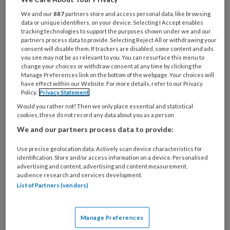
artsen niet in opleiding tot longarts, een
We and our
887
partners store and access personal data, like browsing
radioloog en zelfs een patholoog.
data or unique identifiers, on your device. Selecting I Accept enables
tracking technologies to support the purposes shown under we and our
partners process data to provide. Selecting Reject All or withdrawing your
De bedrijfsarts is inferieur aan allen qua imago.
consent will disable them. If trackers are disabled, some content and ads
you see may not be as relevant to you. You can resurface this menu to
Een bedrijfsarts is geen arts.
change your choices or withdraw consent at any time by clicking the
Een bedrijfsarts word je als je in iets anders
Manage Preferences link on the bottom of the webpage. Your choices will
have effect within our Website. For more details, refer to our Privacy
faalt.
Policy.
Privacy Statement
Een bedrijfsarts is er voor de werkgever.
Would you rather not? Then we only place essential and statistical
cookies, these do not record any data about you as a person
We and our partners process data to provide:
Use precise geolocation data. Actively scan device characteristics for
identification. Store and/or access information on a device. Personalised
advertising and content, advertising and content measurement,
audience research and services development.
List of Partners (vendors)
Manage Preferences