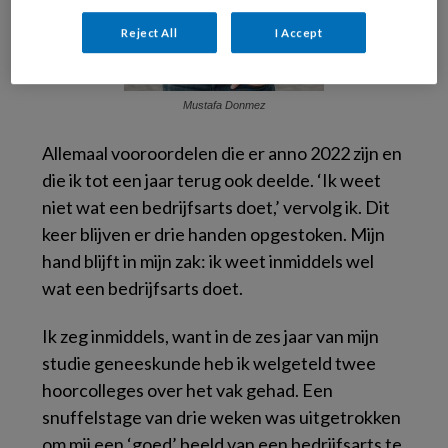
Reject All
I Accept
Mustafa Donmez
Allemaal vooroordelen die er anno 2022 zijn en
die ik tot een jaar terug ook deelde. ‘Ik weet
niet wat een bedrijfsarts doet,’ vervolg ik. Dit
keer blijven er drie handen opgestoken. Mijn
hand blijft in mijn zak: ik weet inmiddels wel
wat een bedrijfsarts doet.
Ik zeg inmiddels, want in de zes jaar van mijn
studie geneeskunde heb ik welgeteld twee
hoorcolleges over het vak gehad. Een
snuffelstage van drie weken was uitgetrokken
om mij een ‘goed’ beeld van een bedrijfsarts te