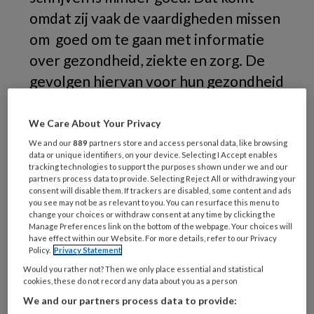
omdat zij vaak de vaardigheden missen
om goed om te gaan met informatie
over gezondheid, ziekte en zorg. De
gevolgen hiervan voor hun gezondheid
zijn groot.
Daarom is het voor
bedrijfsartsen belangrijk om
We Care About Your Privacy
laaggeletterdheid te signaleren. De
We and our
889
partners store and access personal data, like browsing
data or unique identifiers, on your device. Selecting I Accept enables
Stichting Lezen en Schrijven biedt
tracking technologies to support the purposes shown under we and our
partners process data to provide. Selecting Reject All or withdrawing your
verschillende handvatten.
consent will disable them. If trackers are disabled, some content and ads
you see may not be as relevant to you. You can resurface this menu to
change your choices or withdraw consent at any time by clicking the
In Nederland hebben 2,5 miljoen mensen van
Manage Preferences link on the bottom of the webpage. Your choices will
16 jaar en ouder moeite met lezen, schrijven
have effect within our Website. For more details, refer to our Privacy
Policy.
Privacy Statement
en/of rekenen. Dat komt neer op ongeveer 1
Would you rather not? Then we only place essential and statistical
op de 6 mensen. Vaak hebben zij ook moeite
cookies, these do not record any data about you as a person
met digitale vaardigheden. Dat heeft grote
We and our partners process data to provide: