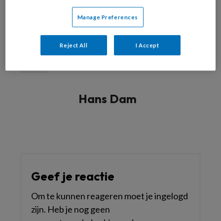
Manage Preferences
Reageer op dit artikel
Deel dit artikel
Reject All
I Accept
opinie
Hans Dam
Geef je reactie
Om te kunnen reageren moet je ingelogd
zijn. Heb je nog geen