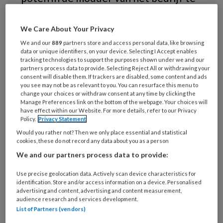
hebben gestaan, willen vluchten naar
de droge dreven van de zorg.1 Voelen
We Care About Your Privacy
ze zich niet gewaardeerd of missen ze
We and our
889
partners store and access personal data, like browsing
data or unique identifiers, on your device. Selecting I Accept enables
de erkenning van de grote jongens?
tracking technologies to support the purposes shown under we and our
partners process data to provide. Selecting Reject All or withdrawing your
consent will disable them. If trackers are disabled, some content and ads
‘Je kunt altijd nog bedrijfsarts worden’,
you see may not be as relevant to you. You can resurface this menu to
change your choices or withdraw consent at any time by clicking the
Manage Preferences link on the bottom of the webpage. Your choices will
have effect within our Website. For more details, refer to our Privacy
Policy.
Privacy Statement
PREMIUM
Would you rather not? Then we only place essential and statistical
cookies, these do not record any data about you as a person
We and our partners process data to provide:
Use precise geolocation data. Actively scan device characteristics for
Bekijk de mogelijkheden
identification. Store and/or access information on a device. Personalised
advertising and content, advertising and content measurement,
audience research and services development.
Al abonnee?
Log dan in
List of Partners (vendors)