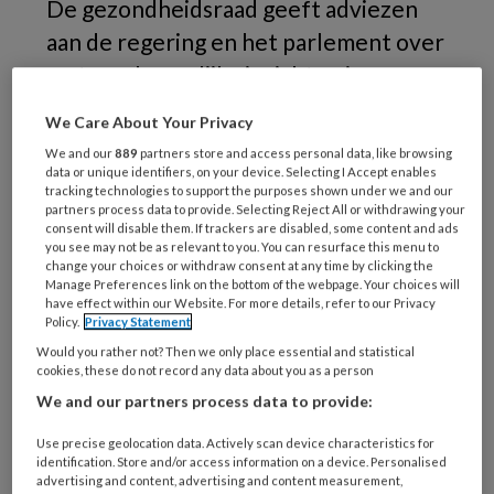
De gezondheidsraad geeft adviezen
aan de regering en het parlement over
wetenschappelijke inzichten in
gezondheid. Dit gebeurt zowel op
We Care About Your Privacy
aanvraag van ministeries als op eigen
We and our
889
partners store and access personal data, like browsing
initiatief en er komen adviezen uit
data or unique identifiers, on your device. Selecting I Accept enables
tracking technologies to support the purposes shown under we and our
voort die de politiek weer kan
partners process data to provide. Selecting Reject All or withdrawing your
consent will disable them. If trackers are disabled, some content and ads
gebruiken in beleid. Voor 2023 heeft
you see may not be as relevant to you. You can resurface this menu to
change your choices or withdraw consent at any time by clicking the
de raad allerlei plannen, waaronder op
Manage Preferences link on the bottom of the webpage. Your choices will
het gebied van Arbeid en Gezondheid.
have effect within our Website. For more details, refer to our Privacy
Policy.
Privacy Statement
Would you rather not? Then we only place essential and statistical
Zo gaat de raad adviseren over orale
cookies, these do not record any data about you as a person
blootstelling aan asbest, onder andere door
We and our partners process data to provide:
het drinkwater. Ook onderzoekt het of het
Use precise geolocation data. Actively scan device characteristics for
nodig is om andere afwegingen te maken
identification. Store and/or access information on a device. Personalised
rondom het gebruik van desinfectiemiddelen
advertising and content, advertising and content measurement,