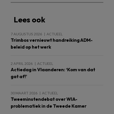
Lees ook
7 AUGUSTUS 2026
ACTUEEL
Trimbos vernieuwt handreiking ADM-
beleid op het werk
2 APRIL 2026
ACTUEEL
Actiedag in Vlaanderen: ‘Kom van dat
gat af!’
30 MAART 2026
ACTUEEL
Tweeminutendebat over WIA-
problematiek in de Tweede Kamer