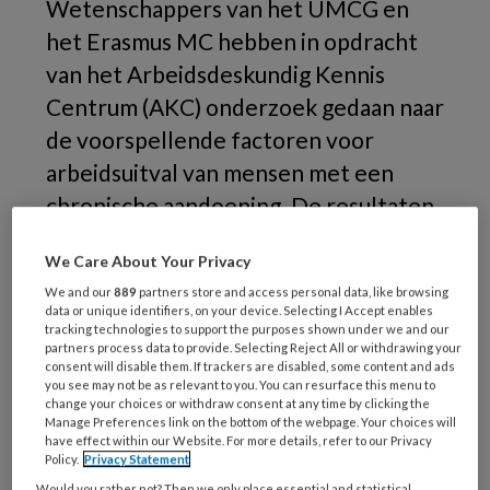
Wetenschappers van het UMCG en
het Erasmus MC hebben in opdracht
van het Arbeidsdeskundig Kennis
Centrum (AKC) onderzoek gedaan naar
de voorspellende factoren voor
arbeidsuitval van mensen met een
chronische aandoening. De resultaten
van het onderzoek zijn
hier terug te
We Care About Your Privacy
.
vinden
We and our
889
partners store and access personal data, like browsing
data or unique identifiers, on your device. Selecting I Accept enables
Doel van het onderzoek was om inzicht te
tracking technologies to support the purposes shown under we and our
partners process data to provide. Selecting Reject All or withdrawing your
krijgen in welke persoons- en
consent will disable them. If trackers are disabled, some content and ads
werkgerelateerde kenmerken relevant zijn
you see may not be as relevant to you. You can resurface this menu to
change your choices or withdraw consent at any time by clicking the
voor werkloosheid en arbeidsongeschiktheid
Manage Preferences link on the bottom of the webpage. Your choices will
van werkenden met een chronische
have effect within our Website. For more details, refer to our Privacy
Policy.
Privacy Statement
aandoening. De nadruk lag daarbij op een
Would you rather not? Then we only place essential and statistical