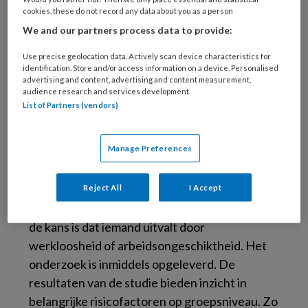
aantal veel voorkomende chronische
cookies, these do not record any data about you as a person
aandoeningen zoals hart- en vaatziekten,
We and our partners process data to provide:
COPD, diabetes type 2, reumatoïde artritis en
Use precise geolocation data. Actively scan device characteristics for
depressie.
identification. Store and/or access information on a device. Personalised
advertising and content, advertising and content measurement,
audience research and services development.
De onderzoekers hebben omvangrijke
List of Partners (vendors)
databestanden met informatie over
gezondheid, leefstijl en werkkenmerken
Manage Preferences
gekoppeld aan statistische informatie van het
CBS over werkloosheid en
arbeidsongeschiktheid. De vraag was of op
Reject All
I Accept
basis daarvan voorspeld kan worden hoe groot
de kans is dat iemand uitvalt door
werkloosheid of arbeidsongeschiktheid. Het
onderzoek is inmiddels opgeleverd. De
resultaten van de studie bieden inzicht in
belangrijke risicofactoren op groepsniveau. Zo