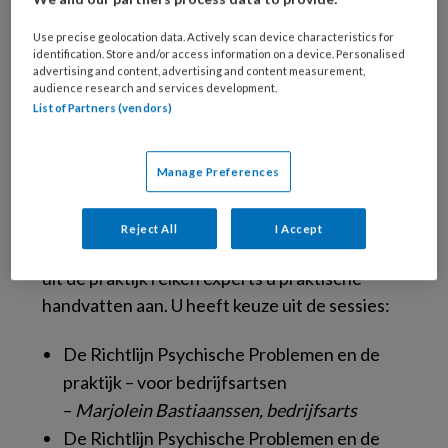
Use precise geolocation data. Actively scan device characteristics for
identification. Store and/or access information on a device. Personalised
advertising and content, advertising and content measurement,
audience research and services development.
List of Partners (vendors)
Manage Preferences
Bijblijven met de huidige stand
van wetenschap
Reject All
I Accept
In verdiepende keuzesessies met voorbeelden
uit de praktijk reiken experts u praktische
handvatten aan. U heeft keuze uit de sessies:
De Richtlijn Psychische Problemen en de
praktijk – voor bedrijfsartsen
–
Marjolein Bastiaanssen, bedrijfsarts
De Richtlijn Psychische Problemen en de