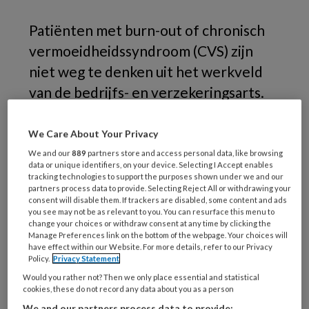
Patiënten met burn-out of chronisch
vermoeidheidssyndroom (CVS) zijn
niet weg te denken uit het werkveld
van de bedrijfs- en verzekeringsarts.
Weet u hoe u uw cliënten met
vermoeidheid en stress herkent,
We Care About Your Privacy
beoordeelt en begeleidt naar
We and our
889
partners store and access personal data, like browsing
data or unique identifiers, on your device. Selecting I Accept enables
werkhervatting? Kom naar het 18e
tracking technologies to support the purposes shown under we and our
partners process data to provide. Selecting Reject All or withdrawing your
TBV congres op 16 maart 2022.
consent will disable them. If trackers are disabled, some content and ads
you see may not be as relevant to you. You can resurface this menu to
Experts uit de praktijk belichten het
change your choices or withdraw consent at any time by clicking the
onderwerp vermoeidheid aan de hand
Manage Preferences link on the bottom of the webpage. Your choices will
have effect within our Website. For more details, refer to our Privacy
van actuele thema's.
Policy.
Privacy Statement
Would you rather not? Then we only place essential and statistical
cookies, these do not record any data about you as a person
We and our partners process data to provide: