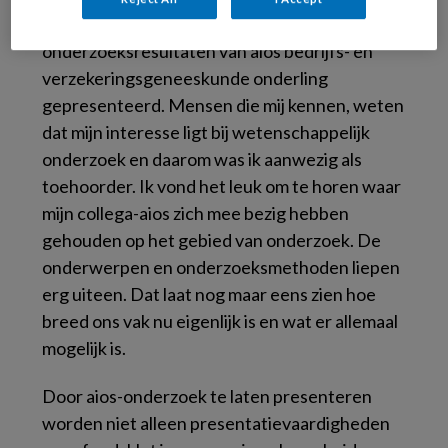
SGBO werden recent ook
onderzoeksresultaten van aios bedrijfs- en
verzekeringsgeneeskunde onderling
gepresenteerd. Mensen die mij kennen, weten
dat mijn interesse ligt bij wetenschappelijk
onderzoek en daarom was ik aanwezig als
toehoorder. Ik vond het leuk om te horen waar
mijn collega-aios zich mee bezig hebben
gehouden op het gebied van onderzoek. De
onderwerpen en onderzoeksmethoden liepen
erg uiteen. Dat laat nog maar eens zien hoe
breed ons vak nu eigenlijk is en wat er allemaal
mogelijk is.
Door aios-onderzoek te laten presenteren
worden niet alleen presentatievaardigheden