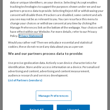
data or unique identifiers, on your device. Selecting I Accept enables
tracking technologies to support the purposes shown under we and our
In de opleiding tot bedrijfs- en
partners process data to provide. Selecting Reject All or withdrawing your
consent will disable them. If trackers are disabled, some content and ads
verzekeringsarts leren aios zelfstandig een
you see may not be as relevant to you. You can resurface this menu to
change your choices or withdraw consent at any time by clicking the
praktijkgericht wetenschappelijk onderzoek
Manage Preferences link on the bottom of the webpage. Your choices will
op te zetten. Dit voeren ze uit onder
have effect within our Website. For more details, refer to our Privacy
Policy.
Privacy Statement
begeleiding. Deze inspanningen leiden
Would you rather not? Then we only place essential and statistical
vervolgens tot een conceptartikel. Tot zover
cookies, these do not record any data about you as a person
niks nieuws lijkt mij. Veelal blijft het echter bij
We and our partners process data to provide:
het conceptartikel. Aios zijn blij dat ze het
Use precise geolocation data. Actively scan device characteristics for
onderzoek hebben afgerond en ‘zijn er klaar
identification. Store and/or access information on a device. Personalised
mee’. Het conceptartikel beland dan ergens op
advertising and content, advertising and content measurement,
audience research and services development.
een plank om in de vergetelheid te raken.
List of Partners (vendors)
Een mooie gelegenheid om te leren van elkaars
onderzoek is het presenteren daarvan. Bij de
Manage Preferences
NSPOH is het gebruikelijk om conceptartikelen
te presenteren op een symposium. Bij de
Reject All
I Accept