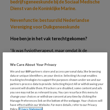
bedrijfsgeneeskunde bij de Sociaal Medische
Dienst van de Koninklijke Marine.
Nevenfunctie: bestuurslid Nederlandse
Vereniging voor Duikgeneeskunde
Hoe ben je in het vak terechtgekomen?
‘Ik was fysiotherapeut, maar omdat ik de
behoefte had om meer te leren en te doen ben
ik geneeskunde gaan studeren. Tijdens de
We Care About Your Privacy
studie viel ik voor de interne vakken. Met name
We and our
889
partners store and access personal data, like browsing
data or unique identifiers, on your device. Selecting I Accept enables
de longziekten hadden mijn interesse,
tracking technologies to support the purposes shown under we and our
vanwege het beschouwende karakter en de
partners process data to provide. Selecting Reject All or withdrawing your
consent will disable them. If trackers are disabled, some content and ads
vaak complexe casuïstiek. Uiteindelijk vond ik
you see may not be as relevant to you. You can resurface this menu to
tijdens mijn coschappen de
change your choices or withdraw consent at any time by clicking the
Manage Preferences link on the bottom of the webpage. Your choices will
ziekenhuisomgeving te beklemmend. Duiken
have effect within our Website. For more details, refer to our Privacy
Policy.
Privacy Statement