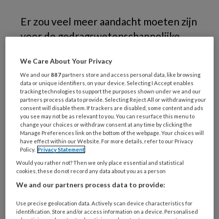
Er zou veel meer aandacht moeten zijn
voor de gedragswetenschappelijke
expertise bij een van de grootste
We Care About Your Privacy
maatschappelijke uitdagingen: mensen
We and our
887
partners store and access personal data, like browsing
aanzetten tot een gezonde leefstijl en
data or unique identifiers, on your device. Selecting I Accept enables
tracking technologies to support the purposes shown under we and our
preventie. Immers, verandering in
partners process data to provide. Selecting Reject All or withdrawing your
leefstijl is gedragsverandering.
consent will disable them. If trackers are disabled, some content and ads
you see may not be as relevant to you. You can resurface this menu to
Daarom roepen twaalf
change your choices or withdraw consent at any time by clicking the
Manage Preferences link on the bottom of the webpage. Your choices will
gerenommeerde gedragsexperts op
have effect within our Website. For more details, refer to our Privacy
Policy.
Privacy Statement
tot actie: zet primair gedragsexpertise
Would you rather not? Then we only place essential and statistical
in bij de ontwikkeling en
cookies, these do not record any data about you as a person
implementatie van interventies en
We and our partners process data to provide:
beleid op het gebied van leefstijl.
Use precise geolocation data. Actively scan device characteristics for
Alleen dan halen we ons doel van een
identification. Store and/or access information on a device. Personalised