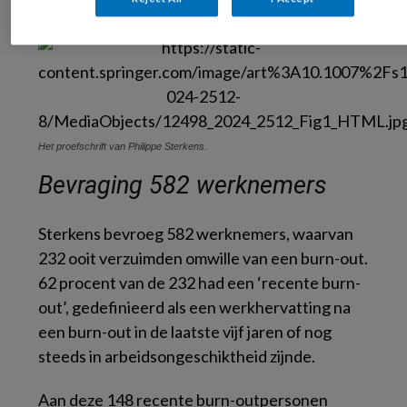
percepties.
Het proefschrift van Philippe Sterkens.
Bevraging 582 werknemers
Sterkens bevroeg 582 werknemers, waarvan
232 ooit verzuimden omwille van een burn-out.
62 procent van de 232 had een ‘recente burn-
out’, gedefinieerd als een werkhervatting na
een burn-out in de laatste vijf jaren of nog
steeds in arbeidsongeschiktheid zijnde.
Aan deze 148 recente burn-outpersonen