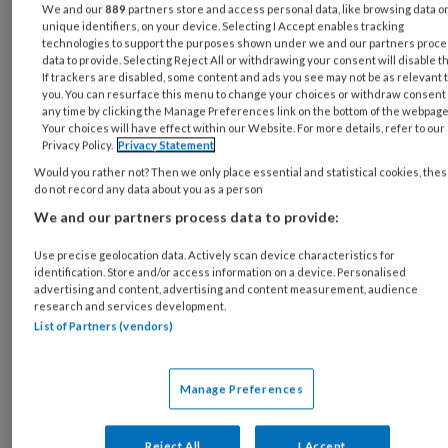
werkvoorkeuren ten opzicht van een
We and our
889
partners store and access personal data, like browsing data o
unique identifiers, on your device. Selecting I Accept enables tracking
controlegroep.
technologies to support the purposes shown under we and our partners proc
data to provide. Selecting Reject All or withdrawing your consent will disable t
If trackers are disabled, some content and ads you see may not be as relevant 
Arbeidsarts kan vragen
you. You can resurface this menu to change your choices or withdraw consent 
naar
werkstressoren en
any time by clicking the Manage Preferences link on the bottom of the webpage
Your choices will have effect within our Website. For more details, refer to our
energiebronnen
Privacy Policy.
Privacy Statement
Would you rather not? Then we only place essential and statistical cookies, the
do not record any data about you as a person
WEB-model
We and our partners process data to provide:
Use precise geolocation data. Actively scan device characteristics for
Sterkens gebruikte als uitgangspunt het Job-
identification. Store and/or access information on a device. Personalised
Demands-Resources-model of WEB-model
advertising and content, advertising and content measurement, audience
research and services development.
(Werkstressoren Energiebronnen Beleving).
List of Partners (vendors)
Hij koppelde de verschillen in werkvoorkeuren
aan (a) percepties van werkstressoren (job
Manage Preferences
demands) en energiebronnen (job resources),
evenals (b) de weging van dergelijke
Reject All
I Accept