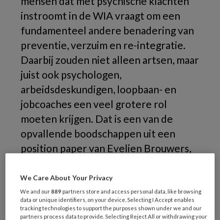
mensen dat met psychische klachten
instroomt in de WIA vraagt om een
fundamenteel andere benadering van
preventie, verzuim en re-integratie.
Daarbij zouden niet alleen artsen, maar
juist ook psychologen,
arbeidsdeskundigen, loopbaan- en
jobcoaches een veel grotere rol
moeten krijgen. Dat is een van de
opvallende boodschappen uit een
position paper van
Evelien Brouwers,
hoogleraar Psychische Gezondheid en
Duurzame Inzetbaarheid in Arbeid aan
We Care About Your Privacy
Tilburg University.
We and our
889
partners store and access personal data, like browsing
data or unique identifiers, on your device. Selecting I Accept enables
tracking technologies to support the purposes shown under we and our
partners process data to provide. Selecting Reject All or withdrawing your