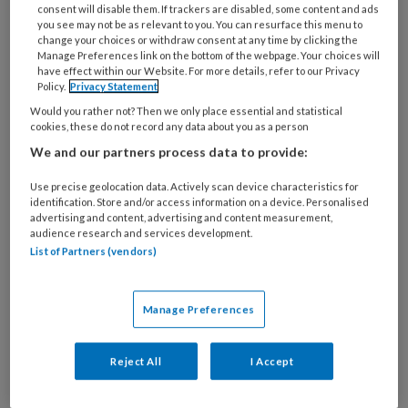
consent will disable them. If trackers are disabled, some content and ads
you see may not be as relevant to you. You can resurface this menu to
change your choices or withdraw consent at any time by clicking the
Manage Preferences link on the bottom of the webpage. Your choices will
have effect within our Website. For more details, refer to our Privacy
Policy.
Privacy Statement
Would you rather not? Then we only place essential and statistical
cookies, these do not record any data about you as a person
We and our partners process data to provide:
Use precise geolocation data. Actively scan device characteristics for
identification. Store and/or access information on a device. Personalised
© PeopleImages / Getty Images / iStock
advertising and content, advertising and content measurement,
audience research and services development.
Brouwers schreef het position paper namens
List of Partners (vendors)
het Nederlands Instituut van Psychologen
(NIP). Het werd ingebracht voor
Manage Preferences
het
rondetafelgesprek van de vaste
Kamercommissie voor Sociale Zaken en
Reject All
I Accept
Werkgelegenheid op 29 juni.
Tijdens dit
rondetafelgesprek stond de zorgwekkende en