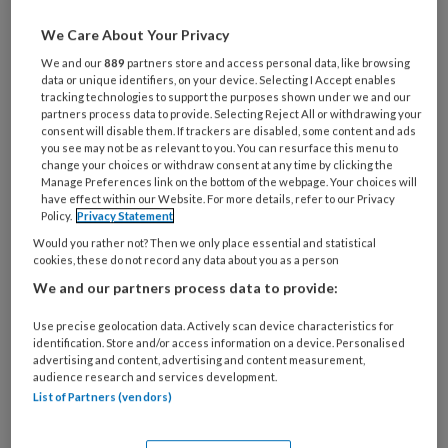
gericht de samenwerkingsrelatie met de
verschillende gesprekspartners te
We Care About Your Privacy
verbeteren. Dat gaat dan via verbetering van
We and our
889
partners store and access personal data, like browsing
data or unique identifiers, on your device. Selecting I Accept enables
inlevend vermogen en versterking van luister-
tracking technologies to support the purposes shown under we and our
en gesprekstechniek. De gedachte is dat
partners process data to provide. Selecting Reject All or withdrawing your
consent will disable them. If trackers are disabled, some content and ads
daardoor het wederzijds vertrouwen en begrip
you see may not be as relevant to you. You can resurface this menu to
change your choices or withdraw consent at any time by clicking the
worden versterkt met als gevolg dat je een
Manage Preferences link on the bottom of the webpage. Your choices will
trefzekerder analyse kunt maken van de
have effect within our Website. For more details, refer to our Privacy
Policy.
Privacy Statement
problematiek. Cliënten zouden zich dan beter
Would you rather not? Then we only place essential and statistical
begrepen, gesteund en erkend voelen, met als
cookies, these do not record any data about you as a person
gevolg meer inzicht en grip op de eigen rol bij
We and our partners process data to provide:
verzuim. Hun kansen op succesvolle re-
Use precise geolocation data. Actively scan device characteristics for
integratie in arbeid zouden daardoor groter
identification. Store and/or access information on a device. Personalised
worden. Zoveel mogelijk met de
advertising and content, advertising and content measurement,
audience research and services development.
gesprekspartner consensus bereiken over de
List of Partners (vendors)
te stellen doelen is het
leitmotiv
van dit boek
en dat kan ook uitstekend gebruikt worden