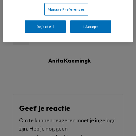
Manage Preferences
Reageer op dit artikel
Deel dit artikel
Reject All
I Accept
opinie
Anita Kaemingk
Geef je reactie
Om te kunnen reageren moet je ingelogd
zijn. Heb je nog geen