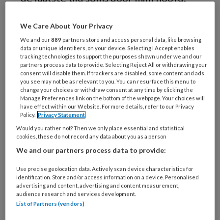
Voordat u vergenoegd in uw handen
wrijft met de gedachte: wat een
We Care About Your Privacy
interessante nieuwe fobie, ik denk dat
We and our
889
partners store and access personal data, like browsing
data or unique identifiers, on your device. Selecting I Accept enables
dit scenario niet ondenkbeeldig is.
tracking technologies to support the purposes shown under we and our
partners process data to provide. Selecting Reject All or withdrawing your
consent will disable them. If trackers are disabled, some content and ads
Sterker nog, met een beetje ander
you see may not be as relevant to you. You can resurface this menu to
change your choices or withdraw consent at any time by clicking the
Manage Preferences link on the bottom of the webpage. Your choices will
have effect within our Website. For more details, refer to our Privacy
Policy.
Privacy Statement
PREMIUM
Would you rather not? Then we only place essential and statistical
cookies, these do not record any data about you as a person
We and our partners process data to provide:
Use precise geolocation data. Actively scan device characteristics for
identification. Store and/or access information on a device. Personalised
Bekijk de mogelijkheden
advertising and content, advertising and content measurement,
audience research and services development.
Al abonnee?
Log dan in
List of Partners (vendors)