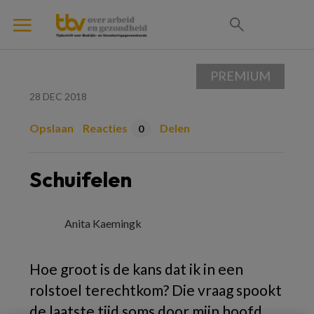
PREMIUM
28 DEC 2018
Opslaan
Reacties
Delen
0
Schuifelen
Anita Kaemingk
Hoe groot is de kans dat ik in een
rolstoel terechtkom? Die vraag spookt
de laatste tijd soms door mijn hoofd.