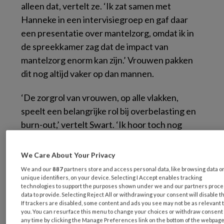
alleen dat, vertelt ze. ‘Ik zat samen met
Hanneke in een intervisiegroep en gaf daar
een presentatie over mantelzorg, omdat ik in
de spreekkamer zag dat de impact van
mantelzorg enorm kan zijn.’ Vrouwen pakken
dit nog altijd vaker op dan mannen.
‘De zorgrol van vrouwen, op alle vlakken,
speelt een belangrijke rol bij overbelasting en
burn-out,’ vertelt Swart. ‘Ik hoor toch nog
vaak: maar mannen en vrouwen verdelen dit
tegenwoordig toch eerlijk? Maar als ik dit
We Care About Your Privacy
uitvraag in de spreekkamer, blijkt dat een echt
We and our
887
partners store and access personal data, like browsing data o
eerlijke verdeling toch nog steeds zeldzaam is,’
unique identifiers, on your device. Selecting I Accept enables tracking
technologies to support the purposes shown under we and our partners proc
zegt ze. ‘Dan probeer ik mee te denken.’ Niet
data to provide. Selecting Reject All or withdrawing your consent will disable t
If trackers are disabled, some content and ads you see may not be as relevant 
alleen mantelzorg speelt een rol, maar ook het
you. You can resurface this menu to change your choices or withdraw consent 
huishouden en de kinderenzorg. ‘En dan hoor
any time by clicking the Manage Preferences link on the bottom of the webpage