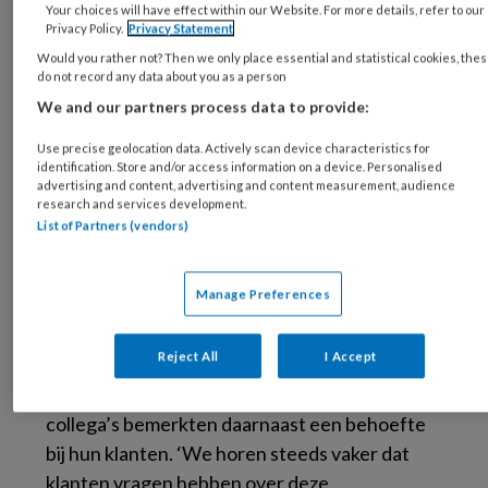
Your choices will have effect within our Website. For more details, refer to our
je in de media ook nog eens dat Nederlandse
Privacy Policy.
Privacy Statement
vrouwen deeltijdprinsessen zijn. Dit alles zorgt
Would you rather not? Then we only place essential and statistical cookies, the
voor heel veel druk en dat zie je terug in hoger
do not record any data about you as a person
verzuim bij vrouwen,’ stelt Swart.
We and our partners process data to provide:
Use precise geolocation data. Actively scan device characteristics for
In de intervisiegroep bleek toen dat er mensen
identification. Store and/or access information on a device. Personalised
met allemaal verschillende expertises
advertising and content, advertising and content measurement, audience
research and services development.
aanwezig waren,’ vertelt ze. ‘Hanneke is heel
List of Partners (vendors)
erg met neurodiversiteit bezig, dus mensen
met bijvoorbeeld ADD, ADHD en autisme. Ze
Manage Preferences
vertelde bijvoorbeeld dat onderzoek laat zien
dat vrouwen met AD(H)D meer last kunnen
Reject All
I Accept
hebben van hormonale wisselingen dan
vrouwen zonder AD(H)D.’ Swart en haar
collega’s bemerkten daarnaast een behoefte
bij hun klanten. ‘We horen steeds vaker dat
klanten vragen hebben over deze