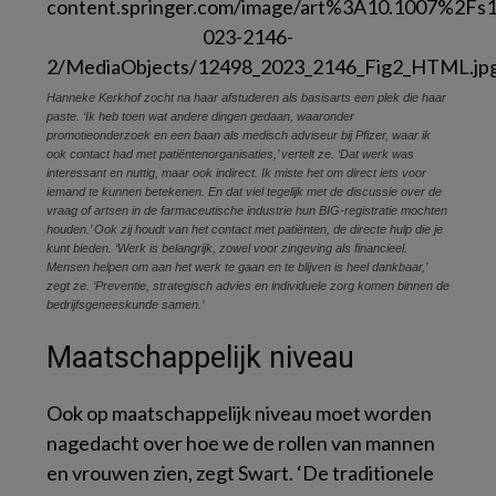
Hanneke Kerkhof zocht na haar afstuderen als basisarts een plek die haar
paste. ‘Ik heb toen wat andere dingen gedaan, waaronder
promotieonderzoek en een baan als medisch adviseur bij Pfizer, waar ik
ook contact had met patiëntenorganisaties,’ vertelt ze. ‘Dat werk was
interessant en nuttig, maar ook indirect. Ik miste het om direct iets voor
iemand te kunnen betekenen. En dat viel tegelijk met de discussie over de
vraag of artsen in de farmaceutische industrie hun BIG-registratie mochten
houden.’ Ook zij houdt van het contact met patiënten, de directe hulp die je
kunt bieden. ‘Werk is belangrijk, zowel voor zingeving als financieel.
Mensen helpen om aan het werk te gaan en te blijven is heel dankbaar,’
zegt ze. ‘Preventie, strategisch advies en individuele zorg komen binnen de
bedrijfsgeneeskunde samen.’
Maatschappelijk niveau
Ook op maatschappelijk niveau moet worden
nagedacht over hoe we de rollen van mannen
en vrouwen zien, zegt Swart. ‘De traditionele