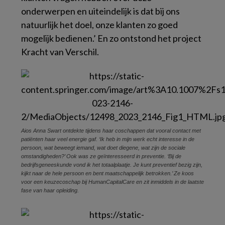
onderwerpen en uiteindelijk is dat bij ons
natuurlijk het doel, onze klanten zo goed
mogelijk bedienen.’ En zo ontstond het project
Kracht van Verschil
.
Aios Anna Swart ontdekte tijdens haar coschappen dat vooral contact met
patiënten haar veel energie gaf. ‘Ik heb in mijn werk echt interesse in de
persoon, wat beweegt iemand, wat doet diegene, wat zijn de sociale
omstandigheden?’ Ook was ze geïnteresseerd in preventie. ‘Bij de
bedrijfsgeneeskunde vond ik het totaalplaatje. Je kunt preventief bezig zijn,
kijkt naar de hele persoon en bent maatschappelijk betrokken.’ Ze koos
voor een keuzecoschap bij HumanCapitalCare en zit inmiddels in de laatste
fase van haar opleiding.