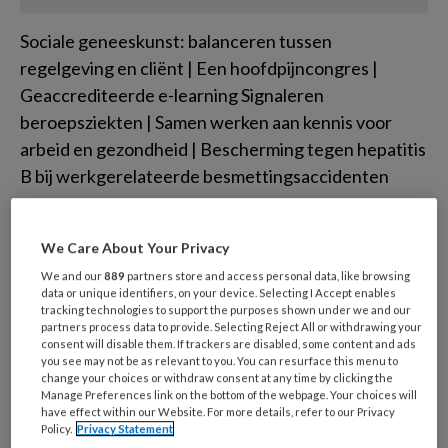
Sociale geneeskunst: balanceren tussen
regelgeving en cliënt | Een hoofdpijncongres |
Geaccrediteerde e-learning Signaleren
beroepsziekten | Samen werken aan kennis voor
arbeid en gezondheid | Bescherming tegen hepatitis
B bij werkgerelateerde besmettingsaccidenten
Sociale
We Care About Your Privacy
geneeskunst:
We and our
889
partners store and access personal data, like browsing
data or unique identifiers, on your device. Selecting I Accept enables
tracking technologies to support the purposes shown under we and our
balanceren tussen
partners process data to provide. Selecting Reject All or withdrawing your
consent will disable them. If trackers are disabled, some content and ads
regelgeving en cliënt
you see may not be as relevant to you. You can resurface this menu to
change your choices or withdraw consent at any time by clicking the
Manage Preferences link on the bottom of the webpage. Your choices will
have effect within our Website. For more details, refer to our Privacy
Ziekte bij een
Policy.
Privacy Statement