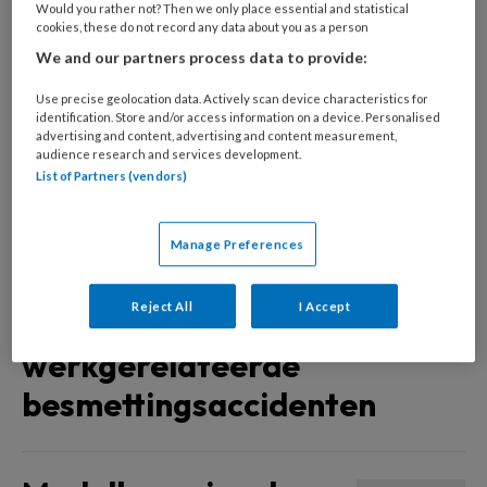
Would you rather not? Then we only place essential and statistical
arbeidsconflict
cookies, these do not record any data about you as a person
We and our partners process data to provide:
Use precise geolocation data. Actively scan device characteristics for
Prognose
identification. Store and/or access information on a device. Personalised
advertising and content, advertising and content measurement,
beoordeling door
audience research and services development.
List of Partners (vendors)
verzekeringsartsen
Manage Preferences
Bescherming tegen
Reject All
I Accept
hepatitis B bij
werkgerelateerde
besmettingsaccidenten