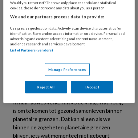
Would you rather not? Then we only place essential and statistical
cookies, these do not record any data about you as a person
We and our partners process data to provide:
Use precise geolocation data. Actively scan device characteristics for
identification. Store and/or access information on a device. Personalised
advertising and content, advertising and content measurement,
audience research and services development.
List of Partners (vendors)
Manage Preferences
Reject All
I Accept
In haar advies verkent RVS de vraag wat nodig
is om te komen tot gezond samenleven binnen
planetaire grenzen. Dat kan alleen als we
binnen de zogeheten planetaire grenzen
blijven, iets wat momenteel niet gebeurt.