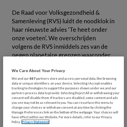
De Raad voor Volksgezondheid &
Samenleving (RVS) luidt de noodklok in
haar nieuwste advies ‘Te heet onder
onze voeten’. We overschrijden
volgens de RVS inmiddels zes van de
negen planetaire grenzen waaronder
klimaatverandering, chemische
We Care About Your Privacy
vervuiling en biodiversiteitsverlies. Dit
We and our
887
partners store and access personal data, like browsing
onze gezondheid op talloze manieren,
data or unique identifiers, on your device. Selecting I Accept enables
bijvoorbeeld door toenemende
tracking technologies to support the purposes shown under we and our
partners process data to provide. Selecting Reject All or withdrawing your
hittestress, luchtwegklachten, kanker
consent will disable them. If trackers are disabled, some content and ads
you see may not be as relevant to you. You can resurface this menu to
en psychische klachten. Werkenden,
change your choices or withdraw consent at any time by clicking the
Manage Preferences link on the bottom of the webpage. Your choices will
zeker als ze in de buitenlucht actief
have effect within our Website. For more details, refer to our Privacy
zijn, lopen extra risico.
Policy.
Privacy Statement