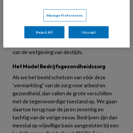
de verwerking van de verzamelde gegevens.
Van onderlinge samenwerking is nauwelijks
Manage Preferences
sprake, wel van concurrentie en soms ook van
bedrijfsovername. Nederland kent een vrije
Reject All
I Accept
markt voor arbeid en gezondheid. Deze is
medio jaren negentig ontstaan, als uitvloeisel
van de wetgeving van destijds.
Het Model Bedrijfsgezondheidszorg
Als we het beeld schetsen van vóór deze
’vermarkting’ van de zorg voor arbeid en
gezondheid, dan vallen de grote verschillen
met de tegenwoordige toestand op. We gaan
daartoe terug naar de jaren zeventig en
tachtig van de vorige eeuw. Bedrijven zijn dan
meestal op vrijwillige basis aangesloten bij een