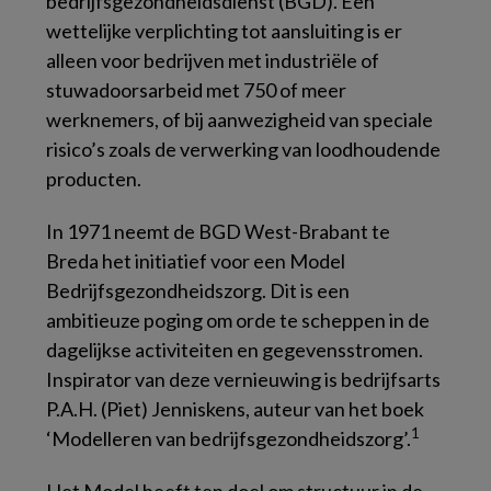
bedrijfsgezondheidsdienst (BGD). Een
wettelijke verplichting tot aansluiting is er
alleen voor bedrijven met industriële of
stuwadoorsarbeid met 750 of meer
werknemers, of bij aanwezigheid van speciale
risico’s zoals de verwerking van loodhoudende
producten.
In 1971 neemt de BGD West-Brabant te
Breda het initiatief voor een Model
Bedrijfsgezondheidszorg. Dit is een
ambitieuze poging om orde te scheppen in de
dagelijkse activiteiten en gegevensstromen.
Inspirator van deze vernieuwing is bedrijfsarts
P.A.H. (Piet) Jenniskens, auteur van het boek
1
‘Modelleren van bedrijfsgezondheidszorg’.
Het Model heeft ten doel om structuur in de