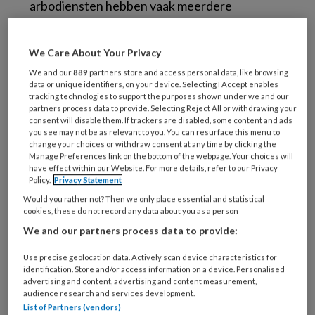
arbodiensten hebben vaak meerdere
spreekuurlocaties. Bij grotere bedrijven is dat
op het bedrijf zelf, waar werknemers de
We Care About Your Privacy
bedrijfsarts of arboverpleegkundige kunnen
We and our
889
partners store and access personal data, like browsing
consulteren. Dat gebeurt ‘verplicht’ in het
data or unique identifiers, on your device. Selecting I Accept enables
tracking technologies to support the purposes shown under we and our
kader van het ziekteverzuim, maar er is ook
partners process data to provide. Selecting Reject All or withdrawing your
een open ‘vrijwillig’ spreekuur waar
consent will disable them. If trackers are disabled, some content and ads
you see may not be as relevant to you. You can resurface this menu to
werknemers terecht kunnen met hun vragen
change your choices or withdraw consent at any time by clicking the
over hun werk en werkomstandigheden.
Manage Preferences link on the bottom of the webpage. Your choices will
have effect within our Website. For more details, refer to our Privacy
Vrijwel alle Nederlandse bedrijven laten een
Policy.
Privacy Statement
risico-inventarisatie en -evaluatie uitvoeren.
Would you rather not? Then we only place essential and statistical
cookies, these do not record any data about you as a person
Binnen het kader van de
We and our partners process data to provide:
Arbeidsomstandighedenwet hebben
Use precise geolocation data. Actively scan device characteristics for
arbodiensten een grote vrijheid om de
identification. Store and/or access information on a device. Personalised
advertising and content, advertising and content measurement,
arbozorg vorm te geven, als het gaat om het
audience research and services development.
gebruik van werkmethoden, instrumenten en
List of Partners (vendors)