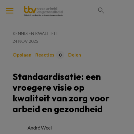
KENNIS EN KWALITEIT
24 NOV 2025
Opslaan
Reacties
Delen
0
Standaardisatie: een
vroegere visie op
kwaliteit van zorg voor
arbeid en gezondheid
André Weel